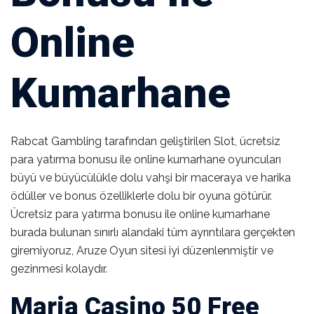
Online
Kumarhane
Rabcat Gambling tarafından geliştirilen Slot, ücretsiz
para yatırma bonusu ile online kumarhane oyuncuları
büyü ve büyücülükle dolu vahşi bir maceraya ve harika
ödüller ve bonus özelliklerle dolu bir oyuna götürür.
Ücretsiz para yatırma bonusu ile online kumarhane
burada bulunan sınırlı alandaki tüm ayrıntılara gerçekten
giremiyoruz, Aruze Oyun sitesi iyi düzenlenmiştir ve
gezinmesi kolaydır.
Maria Casino 50 Free