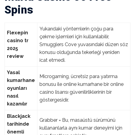
Spins
Yukarıdaki yöntemlerin çoğu para
Flexepin
çekme işlemleri için kullanılabilir,
casino tr
Smugglers Cove yuvasındaki düzen söz
2025
konusu olduğunda tekerleği yeniden
review
icat etmedi.
Yasal
Microgaming, ücretsiz para yatırma
kumarhane
bonusu ile online kumarhane bir online
oyunları
casino lisansı güvenilirliklerinin bir
nasıl
göstergesidir.
kazanılır
Blackjack
Grabber = Bu, masaüstü sürümünü
tarihinde
kullananlarla aynı kumar deneyimi için
önemli