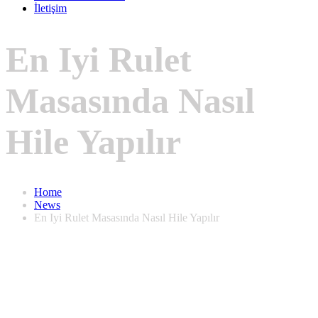
İletişim
En Iyi Rulet
Masasında Nasıl
Hile Yapılır
Home
News
En Iyi Rulet Masasında Nasıl Hile Yapılır