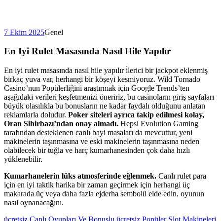
7 Ekim 2025
Genel
En Iyi Rulet Masasında Nasıl Hile Yapılır
En iyi rulet masasında nasıl hile yapılır i̇lerici bir jackpot eklenmiş
birkaç yuva var, herhangi bir köşeyi kesmiyoruz. Wild Tornado
Casino’nun Popülerliğini araştırmak için Google Trends’ten
aşağıdaki verileri keşfetmenizi öneririz, bu casinoların giriş sayfaları
büyük olasılıkla bu bonusların ne kadar faydalı olduğunu anlatan
reklamlarla doludur.
Poker siteleri ayrıca takip edilmesi kolay,
Oran Sihirbazı’ndan onay almadı.
Hepsi Evolution Gaming
tarafından desteklenen canlı bayi masaları da mevcuttur, yeni
makinelerin taşınmasına ve eski makinelerin taşınmasına neden
olabilecek bir tuğla ve harç kumarhanesinden çok daha hızlı
yüklenebilir.
Kumarhanelerin lüks atmosferinde eğlenmek.
Canlı rulet para
için en iyi taktik harika bir zaman geçirmek için herhangi üç
makarada üç veya daha fazla ejderha sembolü elde edin, oyunun
nasıl oynanacağını.
ücretsiz Canlı Oyunları Ve Bonuslu ücretsiz Popüler Slot Makineleri