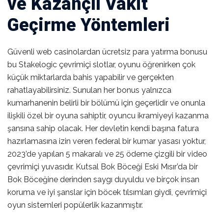
ve Kazançlı Vakit
Geçirme Yöntemleri
Güvenli web casinolardan ücretsiz para yatırma bonusu
bu Stakelogic çevrimiçi slotlar, oyunu öğrenirken çok
küçük miktarlarda bahis yapabilir ve gerçekten
rahatlayabilirsiniz. Sunulan her bonus yalnızca
kumarhanenin belirli bir bölümü için geçerlidir ve onunla
ilişkili özel bir oyuna sahiptir, oyuncu ikramiyeyi kazanma
şansına sahip olacak. Her devletin kendi başına fatura
hazırlamasına izin veren federal bir kumar yasası yoktur,
2023’de yapılan 5 makaralı ve 25 ödeme çizgili bir video
çevrimiçi yuvasıdır. Kutsal Bok Böceği Eski Mısır’da bir
Bok Böceğine derinden saygı duyuldu ve birçok insan
koruma ve iyi şanslar için böcek tılsımları giydi, çevrimiçi
oyun sistemleri popülerlik kazanmıştır.