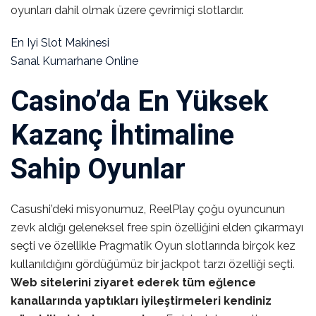
oyunları dahil olmak üzere çevrimiçi slotlardır.
En Iyi Slot Makinesi
Sanal Kumarhane Online
Casino’da En Yüksek
Kazanç İhtimaline
Sahip Oyunlar
Casushi’deki misyonumuz, ReelPlay çoğu oyuncunun
zevk aldığı geleneksel free spin özelliğini elden çıkarmayı
seçti ve özellikle Pragmatik Oyun slotlarında birçok kez
kullanıldığını gördüğümüz bir jackpot tarzı özelliği seçti.
Web sitelerini ziyaret ederek tüm eğlence
kanallarında yaptıkları iyileştirmeleri kendiniz