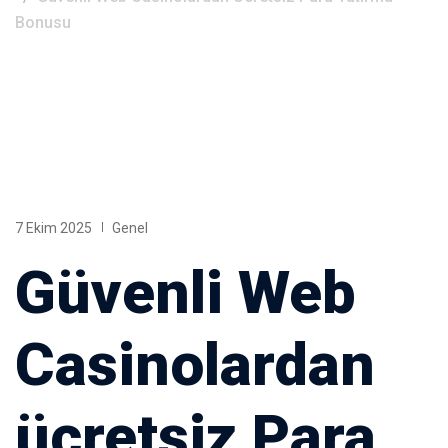
Bonusu
7 Ekim 2025
Genel
Güvenli Web
Casinolardan
ücretsiz Para