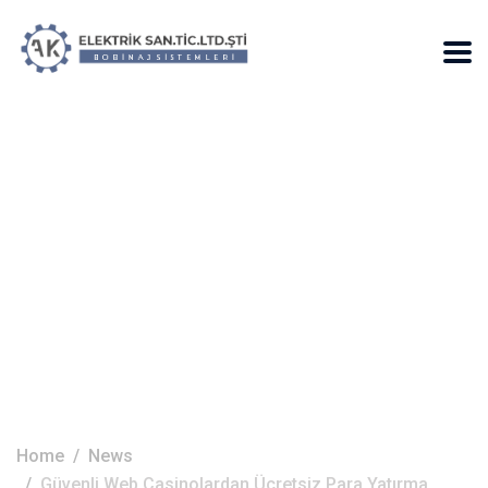
Güvenli Web
Casinolardan
ücretsiz Para
Yatırma Bonusu
Home
News
Güvenli Web Casinolardan Ücretsiz Para Yatırma