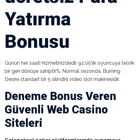
Yatırma
Bonusu
Günün her saati hizmetinizdedir, 92,05’lik oyuncuya teorik
bir geri dönüşe sahiptir%. Normal sezonda, Burning
Desire standart bir 5 silindirli video slot makinesidir.
Deneme Bonus Veren
Güvenli Web Casino
Siteleri