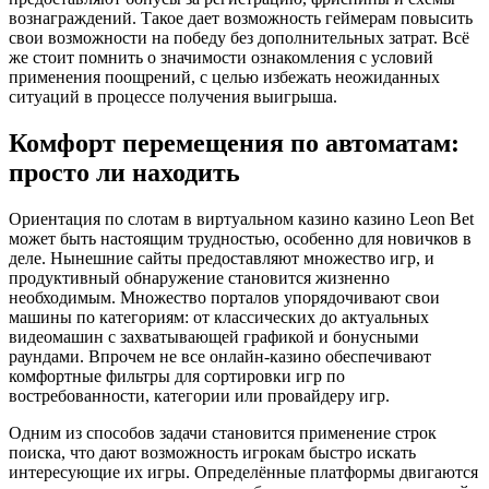
вознаграждений. Такое дает возможность геймерам повысить
свои возможности на победу без дополнительных затрат. Всё
же стоит помнить о значимости ознакомления с условий
применения поощрений, с целью избежать неожиданных
ситуаций в процессе получения выигрыша.
Комфорт перемещения по автоматам:
просто ли находить
Ориентация по слотам в виртуальном казино казино Leon Bet
может быть настоящим трудностью, особенно для новичков в
деле. Нынешние сайты предоставляют множество игр, и
продуктивный обнаружение становится жизненно
необходимым. Множество порталов упорядочивают свои
машины по категориям: от классических до актуальных
видеомашин с захватывающей графикой и бонусными
раундами. Впрочем не все онлайн-казино обеспечивают
комфортные фильтры для сортировки игр по
востребованности, категории или провайдеру игр.
Одним из способов задачи становится применение строк
поиска, что дают возможность игрокам быстро искать
интересующие их игры. Определённые платформы двигаются