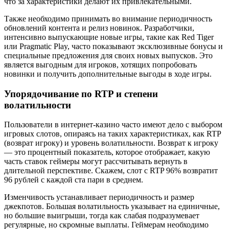
что за характеристики делают их привлекательными.
Также необходимо принимать во внимание периодичность
обновлений контента и релиз новинок. Разработчики,
интенсивно выпускающие новые игры, такие как Red Tiger
или Pragmatic Play, часто показывают эксклюзивные бонусы и
специальные предложения для своих новых выпусков. Это
является выгодным для игроков, хотящих попробовать
новинки и получить дополнительные выгоды в ходе игры.
Упорядочивание по RTP и степени
волатильности
Пользователи в интернет-казино часто имеют дело с выбором
игровых слотов, опираясь на таких характеристиках, как RTP
(возврат игроку) и уровень волатильности. Возврат к игроку
— это процентный показатель, которое отображает, какую
часть ставок геймеры могут рассчитывать вернуть в
длительной перспективе. Скажем, слот с RTP 96% возвратит
96 рублей с каждой ста пари в среднем.
Изменчивость устанавливает периодичность и размер
джекпотов. Большая волатильность указывает на единичные,
но большие выигрыши, тогда как слабая подразумевает
регулярные, но скромные выплаты. Геймерам необходимо