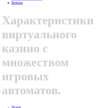
İletişim
Характеристики
виртуального
казино с
множеством
игровых
автоматов.
Home