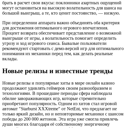
брать в расчет свои вкусы: поклонники азартных ощущений
могут остановиться на высокую волатильность для шанса на
большой выигрыш, а те, кто ценит постоянство, — низкую.
При определении аппарата важно объединять оба критерия
для достижения оптимального игрового впечатления.
Процент возврата обеспечивает представление о возможной
выигрыше от игры, а волатильность помогает определить
угрозу и ход игрового сеанса. Бывалые пользователи
рекомендуют стартовать с демо-версий игр для оптимального
понимания их механики перед тем, как делать реальные
вклады.
Новые релизы и известные тренды
Новые релизы и популярные хиты в мире онлайн казино
продолжают удивлять геймеров своим разнообразием и
технологиями. В прошедшие периоды сфера наблюдала
обилие завораживающих игр, которые стремительно
приобретают популярность. Одним из хитов стал игровой
автомат "Starburst XXXtreme" от NetEnt, что предлагает не
только яркий дизайн, но и неповторимые механики с шансом
победы до 200 000 жетонов. Эта игра уже смогла привлечь
души многих благодаря её собственному энергичному