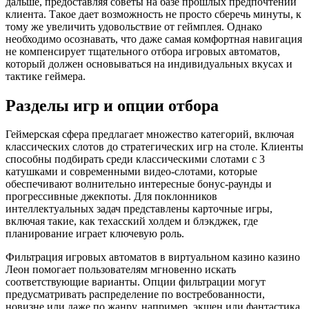
дальше, предоставляя советы на базе прошлых предпочтений
клиента. Такое дает возможность не просто сберечь минуты, к
тому же увеличить удовольствие от геймплея. Однако
необходимо осознавать, что даже самая комфортная навигация
не компенсирует тщательного отбора игровых автоматов,
который должен основываться на индивидуальных вкусах и
тактике геймера.
Разделы игр и опции отбора
Геймерская сфера предлагает множество категорий, включая
классических слотов до стратегических игр на столе. Клиенты
способны подбирать среди классическими слотами с 3
катушками и современными видео-слотами, которые
обеспечивают волнительно интересные бонус-раунды и
прогрессивные джекпоты. Для поклонников
интеллектуальных задач представлены карточные игры,
включая такие, как техасский холдем и блэкджек, где
планирование играет ключевую роль.
Фильтрация игровых автоматов в виртуальном казино казино
Леон помогает пользователям мгновенно искать
соответствующие варианты. Опции фильтрации могут
предусматривать распределение по востребованности,
новизне или даже по жанру, например, экшен или фантастика.