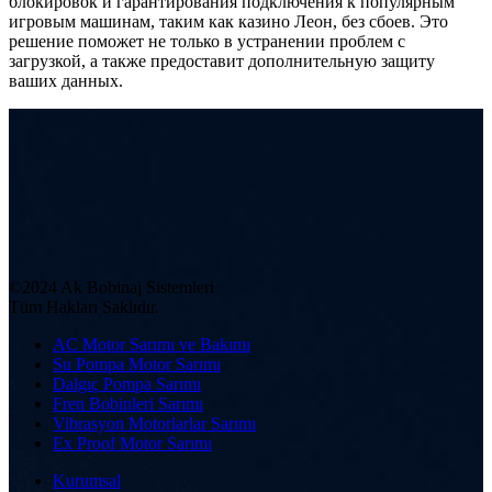
блокировок и гарантирования подключения к популярным
игровым машинам, таким как казино Леон, без сбоев. Это
решение поможет не только в устранении проблем с
загрузкой, а также предоставит дополнительную защиту
ваших данных.
©2024 Ak Bobinaj Sistemleri
Tüm Hakları Saklıdır.
AC Motor Sarımı ve Bakımı
Su Pompa Motor Sarımı
Dalgıç Pompa Sarımı
Fren Bobinleri Sarımı
Vibrasyon Motorlarlar Sarımı
Ex Proof Motor Sarımı
Kurumsal