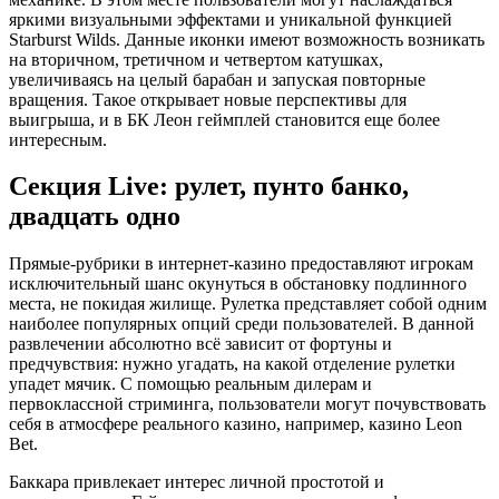
яркими визуальными эффектами и уникальной функцией
Starburst Wilds. Данные иконки имеют возможность возникать
на вторичном, третичном и четвертом катушках,
увеличиваясь на целый барабан и запуская повторные
вращения. Такое открывает новые перспективы для
выигрыша, и в БК Леон геймплей становится еще более
интересным.
Секция Live: рулет, пунто банко,
двадцать одно
Прямые-рубрики в интернет-казино предоставляют игрокам
исключительный шанс окунуться в обстановку подлинного
места, не покидая жилище. Рулетка представляет собой одним
наиболее популярных опций среди пользователей. В данной
развлечении абсолютно всё зависит от фортуны и
предчувствия: нужно угадать, на какой отделение рулетки
упадет мячик. С помощью реальным дилерам и
первоклассной стриминга, пользователи могут почувствовать
себя в атмосфере реального казино, например, казино Leon
Bet.
Баккара привлекает интерес личной простотой и