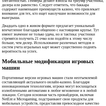
элегантностью. Геймеры делают взносы на триумф участника,
дилера или равенство. Следует отметить, что баккара
содержит наименьшее преимуществ казино, что привлекает
внимание для тех, кто ищет наилучшие возможности для
выигрыша.
Двадцать одно в живом формате предлагает уникальный
впечатление благодаря общению с настоящими крупье. Тут
имеют значение не только удача, но и тактика: участники
стремятся получить 21 очко или подойти к этому числу
больше, чем дилер. Использование различных методов и
систем учета игральных карт может существенно поднять
вероятность на успех.
Мобильные модификации игровых
машин
Портативные версии игровых машин стали неотъемлемой
составляющей актуального онлайн-казино. Благодаря
инновационным технологиям, игроки могут восхищаться
излюбленными автоматами в любое мгновение и в любой
локации. Сегодня основная часть провайдеров, включая
NetEnt и Microgaming, подстраивают свои продукты для
мобильных устройств, предоставляя превосходное качество