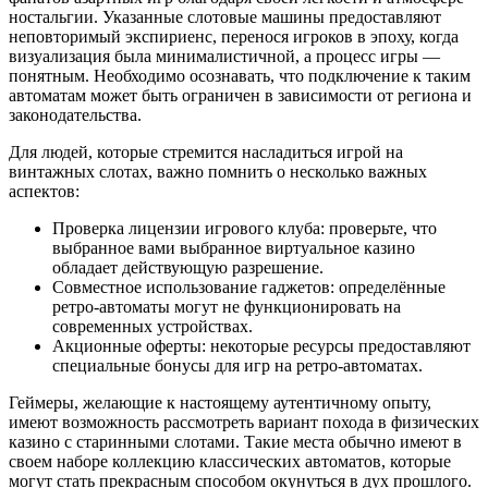
ностальгии. Указанные слотовые машины предоставляют
неповторимый экспириенс, перенося игроков в эпоху, когда
визуализация была минималистичной, а процесс игры —
понятным. Необходимо осознавать, что подключение к таким
автоматам может быть ограничен в зависимости от региона и
законодательства.
Для людей, которые стремится насладиться игрой на
винтажных слотах, важно помнить о несколько важных
аспектов:
Проверка лицензии игрового клуба: проверьте, что
выбранное вами выбранное виртуальное казино
обладает действующую разрешение.
Совместное использование гаджетов: определённые
ретро-автоматы могут не функционировать на
современных устройствах.
Акционные оферты: некоторые ресурсы предоставляют
специальные бонусы для игр на ретро-автоматах.
Геймеры, желающие к настоящему аутентичному опыту,
имеют возможность рассмотреть вариант похода в физических
казино с старинными слотами. Такие места обычно имеют в
своем наборе коллекцию классических автоматов, которые
могут стать прекрасным способом окунуться в дух прошлого.