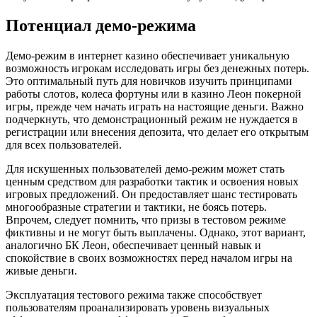
Потенциал демо-режима
Демо-режим в интернет казино обеспечивает уникальную
возможность игрокам исследовать игры без денежных потерь.
Это оптимальный путь для новичков изучить принципами
работы слотов, колеса фортуны или в казино Леон покерной
игры, прежде чем начать играть на настоящие деньги. Важно
подчеркнуть, что демонстрационный режим не нуждается в
регистрации или внесения депозита, что делает его открытым
для всех пользователей.
Для искушенных пользователей демо-режим может стать
ценным средством для разработки тактик и освоения новых
игровых предложений. Он предоставляет шанс тестировать
многообразные стратегии и тактики, не боясь потерь.
Впрочем, следует помнить, что призы в тестовом режиме
фиктивны и не могут быть выплачены. Однако, этот вариант,
аналогично БК Леон, обеспечивает ценный навык и
спокойствие в своих возможностях перед началом игры на
живые деньги.
Эксплуатация тестового режима также способствует
пользователям проанализировать уровень визуальных