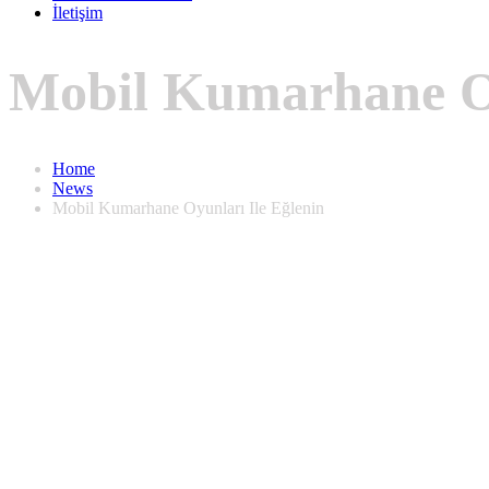
İletişim
Mobil Kumarhane Oy
Home
News
Mobil Kumarhane Oyunları Ile Eğlenin