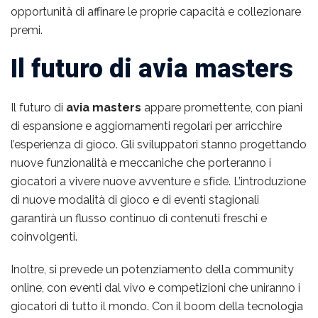
opportunità di affinare le proprie capacità e collezionare
premi.
Il futuro di avia masters
Il futuro di
avia masters
appare promettente, con piani
di espansione e aggiornamenti regolari per arricchire
l’esperienza di gioco. Gli sviluppatori stanno progettando
nuove funzionalità e meccaniche che porteranno i
giocatori a vivere nuove avventure e sfide. L’introduzione
di nuove modalità di gioco e di eventi stagionali
garantirà un flusso continuo di contenuti freschi e
coinvolgenti.
Inoltre, si prevede un potenziamento della community
online, con eventi dal vivo e competizioni che uniranno i
giocatori di tutto il mondo. Con il boom della tecnologia