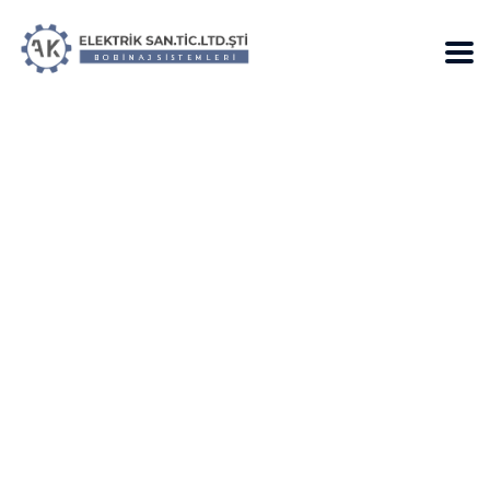
Sfida le altezze e
conquista
emozionanti
premi con avia
masters in un
viaggio di volo