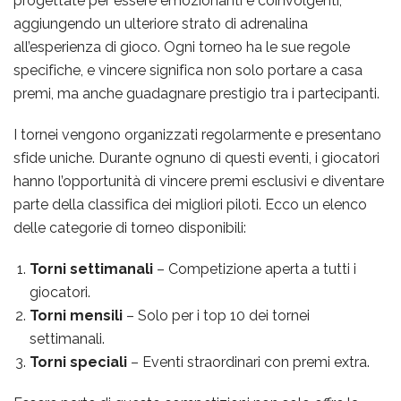
progettate per essere emozionanti e coinvolgenti,
aggiungendo un ulteriore strato di adrenalina
all’esperienza di gioco. Ogni torneo ha le sue regole
specifiche, e vincere significa non solo portare a casa
premi, ma anche guadagnare prestigio tra i partecipanti.
I tornei vengono organizzati regolarmente e presentano
sfide uniche. Durante ognuno di questi eventi, i giocatori
hanno l’opportunità di vincere premi esclusivi e diventare
parte della classifica dei migliori piloti. Ecco un elenco
delle categorie di torneo disponibili:
Torni settimanali
– Competizione aperta a tutti i
giocatori.
Torni mensili
– Solo per i top 10 dei tornei
settimanali.
Torni speciali
– Eventi straordinari con premi extra.