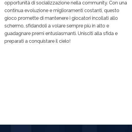
opportunità di socializzazione nella community. Con una
continua evoluzione e miglioramenti costanti, questo
gioco promette di mantenere i giocatori incollati allo
schermo, sfidandoli a volare sempre più in alto e
guadagnare premi entusiasmanti. Unisciti alla sfida e
preparati a conquistare il cielo!