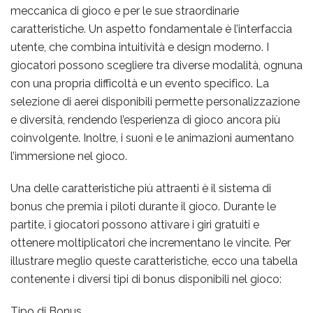
meccanica di gioco e per le sue straordinarie
caratteristiche. Un aspetto fondamentale è l’interfaccia
utente, che combina intuitività e design moderno. I
giocatori possono scegliere tra diverse modalità, ognuna
con una propria difficoltà e un evento specifico. La
selezione di aerei disponibili permette personalizzazione
e diversità, rendendo l’esperienza di gioco ancora più
coinvolgente. Inoltre, i suoni e le animazioni aumentano
l’immersione nel gioco.
Una delle caratteristiche più attraenti è il sistema di
bonus che premia i piloti durante il gioco. Durante le
partite, i giocatori possono attivare i giri gratuiti e
ottenere moltiplicatori che incrementano le vincite. Per
illustrare meglio queste caratteristiche, ecco una tabella
contenente i diversi tipi di bonus disponibili nel gioco:
Tipo di Bonus