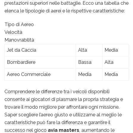
prestazioni superiori nelle battaglie. Ecco una tabella che
elenca le tipologie di aerei e le rispettive caratteristiche:
Tipo di Aereo
Velocità
Manovrabilità
Jet da Caccia
Alta
Media
Bombardiere
Bassa
Alta
Aereo Commerciale
Media
Media
Comprendere le differenze tra i veicoli disponibili
consente ai giocatori di plasmare la propria strategia e
trovare il modo migliore per affrontare ogni missione.
Saper scegliere l’aereo giusto e utilizzarne al meglio le
caratteristiche può fare la differenza e garantire il
successo nel gioco
avia masters
, aumentando le