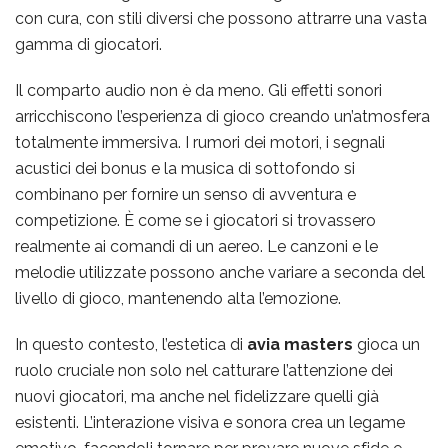
con cura, con stili diversi che possono attrarre una vasta
gamma di giocatori.
Il comparto audio non è da meno. Gli effetti sonori
arricchiscono l’esperienza di gioco creando un’atmosfera
totalmente immersiva. I rumori dei motori, i segnali
acustici dei bonus e la musica di sottofondo si
combinano per fornire un senso di avventura e
competizione. È come se i giocatori si trovassero
realmente ai comandi di un aereo. Le canzoni e le
melodie utilizzate possono anche variare a seconda del
livello di gioco, mantenendo alta l’emozione.
In questo contesto, l’estetica di
avia masters
gioca un
ruolo cruciale non solo nel catturare l’attenzione dei
nuovi giocatori, ma anche nel fidelizzare quelli già
esistenti. L’interazione visiva e sonora crea un legame