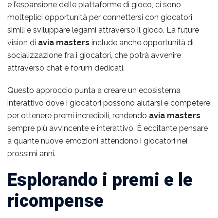
e l’espansione delle piattaforme di gioco, ci sono
molteplici opportunità per connettersi con giocatori
simili e sviluppare legami attraverso il gioco. La future
vision di
avia masters
include anche opportunità di
socializzazione fra i giocatori, che potrà avvenire
attraverso chat e forum dedicati.
Questo approccio punta a creare un ecosistema
interattivo dove i giocatori possono aiutarsi e competere
per ottenere premi incredibili, rendendo
avia masters
sempre più avvincente e interattivo. È eccitante pensare
a quante nuove emozioni attendono i giocatori nei
prossimi anni.
Esplorando i premi e le
ricompense