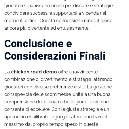
giocatori si riuniscono online per discutere strategie,
condividere successi e supportarsi a vicenda nei
momenti difficili. Questa connessione rende il gioco
ancora più divertente ed entusiasmante.
Conclusione e
Considerazioni Finali
La
chicken road demo
offre un’avvincente
combinazione di divertimento e strategia, attirando
giocatori con diverse preferenze e stili. La gestione
consapevole delle scommesse, unita a una buona
comprensione delle dinamiche di gioco, è ciò che
consente di eccellere. Con le giuste strategie e un
approccio equilibrato, ogni giocatore può trarre il
massimo dal proprio tempo speso in questa