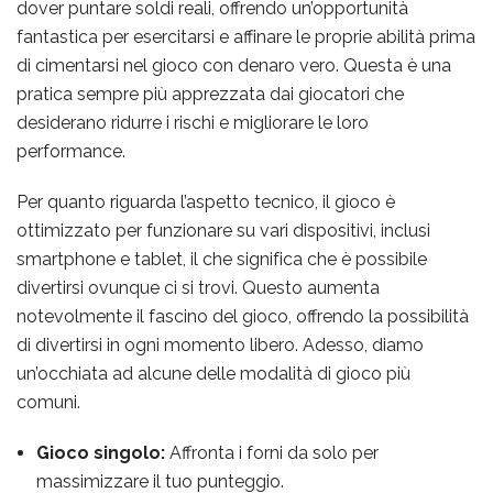
dover puntare soldi reali, offrendo un’opportunità
fantastica per esercitarsi e affinare le proprie abilità prima
di cimentarsi nel gioco con denaro vero. Questa è una
pratica sempre più apprezzata dai giocatori che
desiderano ridurre i rischi e migliorare le loro
performance.
Per quanto riguarda l’aspetto tecnico, il gioco è
ottimizzato per funzionare su vari dispositivi, inclusi
smartphone e tablet, il che significa che è possibile
divertirsi ovunque ci si trovi. Questo aumenta
notevolmente il fascino del gioco, offrendo la possibilità
di divertirsi in ogni momento libero. Adesso, diamo
un’occhiata ad alcune delle modalità di gioco più
comuni.
Gioco singolo:
Affronta i forni da solo per
massimizzare il tuo punteggio.