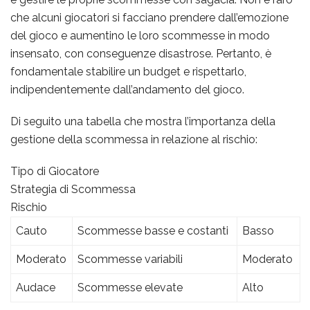
che alcuni giocatori si facciano prendere dall’emozione
del gioco e aumentino le loro scommesse in modo
insensato, con conseguenze disastrose. Pertanto, è
fondamentale stabilire un budget e rispettarlo,
indipendentemente dall’andamento del gioco.
Di seguito una tabella che mostra l’importanza della
gestione della scommessa in relazione al rischio:
Tipo di Giocatore
Strategia di Scommessa
Rischio
Cauto
Scommesse basse e costanti
Basso
Moderato
Scommesse variabili
Moderato
Audace
Scommesse elevate
Alto