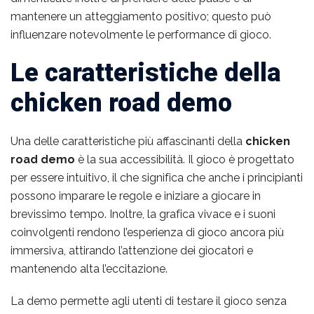
mantenere un atteggiamento positivo; questo può
influenzare notevolmente le performance di gioco.
Le caratteristiche della
chicken road demo
Una delle caratteristiche più affascinanti della
chicken
road demo
è la sua accessibilità. Il gioco è progettato
per essere intuitivo, il che significa che anche i principianti
possono imparare le regole e iniziare a giocare in
brevissimo tempo. Inoltre, la grafica vivace e i suoni
coinvolgenti rendono l’esperienza di gioco ancora più
immersiva, attirando l’attenzione dei giocatori e
mantenendo alta l’eccitazione.
La demo permette agli utenti di testare il gioco senza