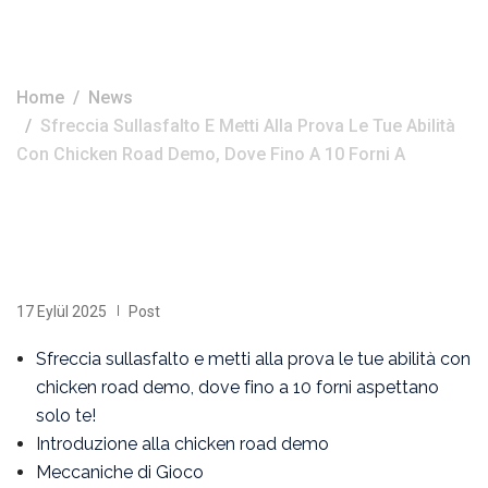
10 forni a
Home
News
Sfreccia Sullasfalto E Metti Alla Prova Le Tue Abilità
Con Chicken Road Demo, Dove Fino A 10 Forni A
17 Eylül 2025
Post
Sfreccia sullasfalto e metti alla prova le tue abilità con
chicken road demo, dove fino a 10 forni aspettano
solo te!
Introduzione alla chicken road demo
Meccaniche di Gioco