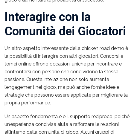
Interagire con la
Comunità dei Giocatori
Un altro aspetto interessante della chicken road demo è
la possibilità di interagire con altri giocatori. Concorsi e
tornei online offrono occasioni uniche per incontrare e
confrontarsi con persone che condividono la stessa
passione. Questa interazione non solo aumenta
l’engagement nel gioco, ma può anche fornire idee e
strategie che possono essere applicate per migliorare la
propria performance.
Un aspetto fondamentale è il supporto reciproco, poiché
un’esperienza condivisa aiuta a rafforzare le relazioni
all’interno della comunità di gioco. Alcuni gruppi di