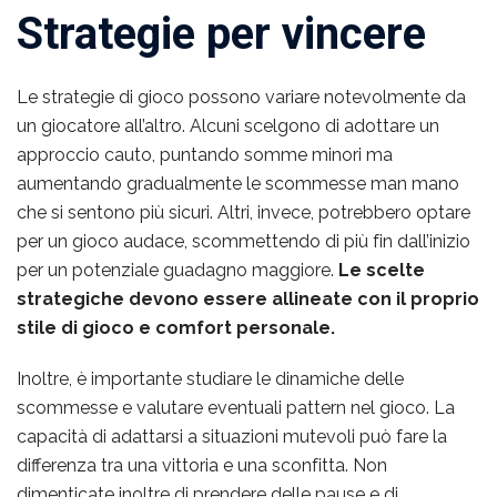
Strategie per vincere
Le strategie di gioco possono variare notevolmente da
un giocatore all’altro. Alcuni scelgono di adottare un
approccio cauto, puntando somme minori ma
aumentando gradualmente le scommesse man mano
che si sentono più sicuri. Altri, invece, potrebbero optare
per un gioco audace, scommettendo di più fin dall’inizio
per un potenziale guadagno maggiore.
Le scelte
strategiche devono essere allineate con il proprio
stile di gioco e comfort personale.
Inoltre, è importante studiare le dinamiche delle
scommesse e valutare eventuali pattern nel gioco. La
capacità di adattarsi a situazioni mutevoli può fare la
differenza tra una vittoria e una sconfitta. Non
dimenticate inoltre di prendere delle pause e di