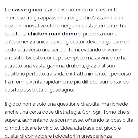
Le
casse gioco
stanno riscuotendo un crescente
interesse tra gli appassionati di giochi d’azzardo, con
opzioni innovative che emergono costantemente. Tra
queste, la
chicken road demo
si presenta come
un’esperienza unica, dove i giocatori devono guidare un
pollo attraverso una serie di forni, evitando di venire
arrostito. Questo concept semplice ma avvincente ha
attratto una vasta gamma di utenti, grazie al suo
equilibrio perfetto tra sfida e intrattenimento. Il percorso
tra i forni diventa rapidamente più difficile, aumentando
così le possibilità di guadagno.
Il gioco non è solo una questione di abilità, ma richiede
anche una certa dose di strategia. Con ogni forno che si
supera, aumentano le scommesse, offrendo la possibilità
di moltiplicare le vincite. L’idea alla base del gioco è
quella di coinvolgere i giocatori in un’esperienza