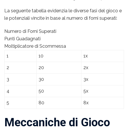
La seguente tabella evidenzia le diverse fasi del gioco e
le potenziali vincite in base al numero di forni superati:
Numero di Forni Superati
Punti Guadagnati
Moltiplicatore di Scommessa
1
10
1x
2
20
2x
3
30
3x
4
50
5x
5
80
8x
Meccaniche di Gioco