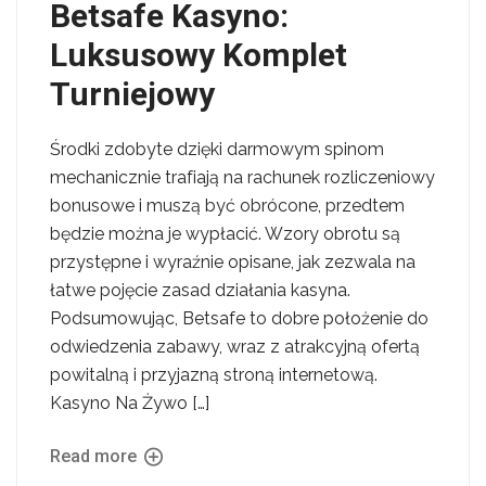
Betsafe Kasyno:
Luksusowy Komplet
Turniejowy
Środki zdobyte dzięki darmowym spinom
mechanicznie trafiają na rachunek rozliczeniowy
bonusowe i muszą być obrócone, przedtem
będzie można je wypłacić. Wzory obrotu są
przystępne i wyraźnie opisane, jak zezwala na
łatwe pojęcie zasad działania kasyna.
Podsumowując, Betsafe to dobre położenie do
odwiedzenia zabawy, wraz z atrakcyjną ofertą
powitalną i przyjazną stroną internetową.
Kasyno Na Żywo […]
Read more