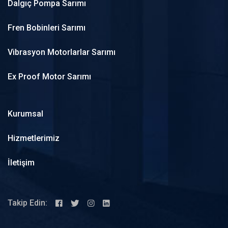
Dalgıç Pompa Sarımı
Fren Bobinleri Sarımı
Vibrasyon Motorlarlar Sarımı
Ex Proof Motor Sarımı
Kurumsal
Hizmetlerimiz
İletişim
Takip Edin: