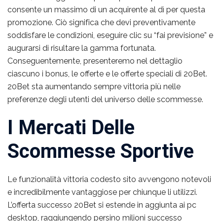
consente un massimo di un acquirente al dì per questa
promozione. Ciò significa che devi preventivamente
soddisfare le condizioni, eseguire clic su “fai previsione” e
augurarsi di risultare la gamma fortunata.
Conseguentemente, presenteremo nel dettaglio
ciascuno i bonus, le offerte e le offerte speciali di 20Bet.
20Bet sta aumentando sempre vittoria più nelle
preferenze degli utenti del universo delle scommesse.
I Mercati Delle
Scommesse Sportive
Le funzionalità vittoria codesto sito avvengono notevoli
e incredibilmente vantaggiose per chiunque li utilizzi.
L’offerta successo 20Bet si estende in aggiunta ai pc
desktop, raggiungendo persino milioni successo