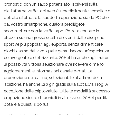
pronostici con un saldo potenziato. Iscriversi sulla
piattaforma 20Bet del web è incredibilmente semplice e
potrete effettuare la suddetta operazione sia da PC che
dal vostro smartphone, qualora prediligete
scommettere con la 20Bet app. Potrete contare in
altezza su una grossa scelta di eventi, dalle discipline
sportive più popolari agli eSports, senza dimenticare i
giochi casinò dal vivo, quale garantiscono un’esperienza
coinvolgente e elettrizzante. 20Bet ha anche agli fruitori
la possibilità vittoria selezionare ove ricevere o meno
aggiornamenti e informazioni canale e-mail. La
promozione del casinò, selezionabile al attimo della
iscrizione, ha anche 120 giri gratis sulla slot Elvis Frog. A
eccezione delle criptovalute, tutte le modalità successo
erogazione sicure disponibili in altezza su 20Bet perdita
potere a questi 2 bonus.