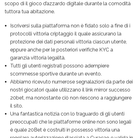
scopo di il gioco d’azzardo digitale durante la comodità
tuttora tua abitazione.
Iscriversi sulla piattaforma non è fidato solo a fine di i
protocolli vittoria criptaggio il quale assicurano la
protezione dei dati personali vittoria ciascun utente,
eppure anche per le posteriori verifiche KYC a
garanzia vittoria legalità.
Tutti gli utenti registrati possono adempiere
scommesse sportive durante un evento.
Abbiamo ricevuto numerose segnalazioni da parte dei
nostri giocatori quale utilizzano il link mirror successo
20bet, ma nonostante ciò non riescono a raggiungere
il sito.
Una fantastica notizia con lo traguardo di gli utenti
preoccupati che le piattaforme online non sono legali
è quale 20Bet è costruiti in possesso vittoria una
regolare autorizzazione rilasciata a Curaçao e valida in