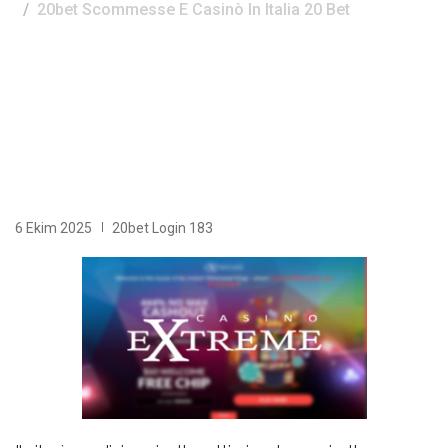
20bet Scommesse E Casinò In Italia 20 Bet
6 Ekim 2025
20bet Login 183