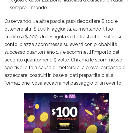
sempre il mondo.
Osservando La altre parole, puoi depositare $ 100 e
ottenere altri $ 100 in aggiunta, aumentando il tuo
credito a $ 200. Una Singola volta trasferito il soldi ì sul
conto, piazza scommesse su eventi con probabilità
successo quantomeno 1,7 e scommetti l’importo del
acconto quantomeno 5 volte. Chi ama le scommesse
sportive lo fa a causa di mettersi alla prova, cercando di
azzeccare, costruiti in base ai dati prepartita o alla
formazione, cosa accadrà nel passaggio di un evento.