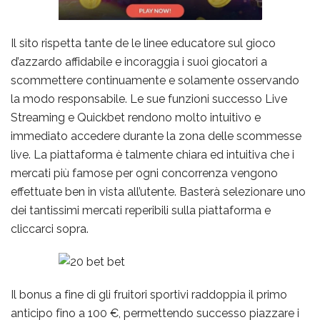
Il sito rispetta tante de le linee educatore sul gioco
d’azzardo affidabile e incoraggia i suoi giocatori a
scommettere continuamente e solamente osservando
la modo responsabile. Le sue funzioni successo Live
Streaming e Quickbet rendono molto intuitivo e
immediato accedere durante la zona delle scommesse
live. La piattaforma è talmente chiara ed intuitiva che i
mercati più famose per ogni concorrenza vengono
effettuate ben in vista all’utente. Basterà selezionare uno
dei tantissimi mercati reperibili sulla piattaforma e
cliccarci sopra.
Il bonus a fine di gli fruitori sportivi raddoppia il primo
anticipo fino a 100 €, permettendo successo piazzare i