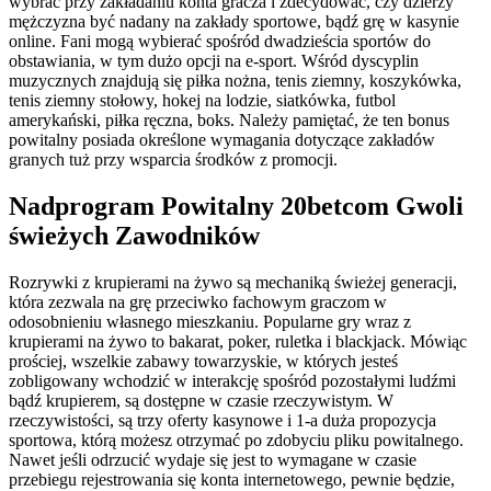
wybrać przy zakładaniu konta gracza i zdecydować, czy dzierży
mężczyzna być nadany na zakłady sportowe, bądź grę w kasynie
online. Fani mogą wybierać spośród dwadzieścia sportów do
obstawiania, w tym dużo opcji na e-sport. Wśród dyscyplin
muzycznych znajdują się piłka nożna, tenis ziemny, koszykówka,
tenis ziemny stołowy, hokej na lodzie, siatkówka, futbol
amerykański, piłka ręczna, boks. Należy pamiętać, że ten bonus
powitalny posiada określone wymagania dotyczące zakładów
granych tuż przy wsparcia środków z promocji.
Nadprogram Powitalny 20betcom Gwoli
świeżych Zawodników
Rozrywki z krupierami na żywo są mechaniką świeżej generacji,
która zezwala na grę przeciwko fachowym graczom w
odosobnieniu własnego mieszkaniu. Popularne gry wraz z
krupierami na żywo to bakarat, poker, ruletka i blackjack. Mówiąc
prościej, wszelkie zabawy towarzyskie, w których jesteś
zobligowany wchodzić w interakcję spośród pozostałymi ludźmi
bądź krupierem, są dostępne w czasie rzeczywistym. W
rzeczywistości, są trzy oferty kasynowe i 1-a duża propozycja
sportowa, którą możesz otrzymać po zdobyciu pliku powitalnego.
Nawet jeśli odrzucić wydaje się jest to wymagane w czasie
przebiegu rejestrowania się konta internetowego, pewnie będzie,