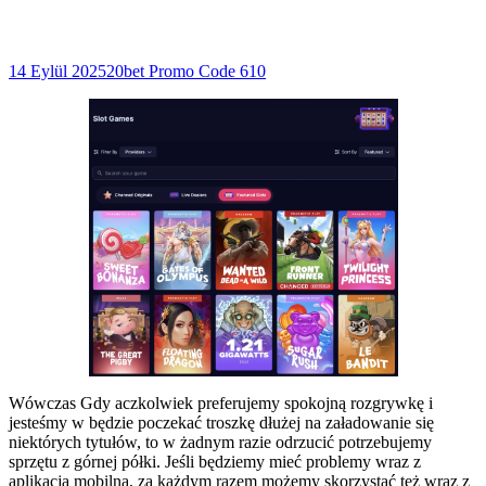
14 Eylül 2025
20bet Promo Code 610
Wówczas Gdy aczkolwiek preferujemy spokojną rozgrywkę i
jesteśmy w będzie poczekać troszkę dłużej na załadowanie się
niektórych tytułów, to w żadnym razie odrzucić potrzebujemy
sprzętu z górnej półki. Jeśli będziemy mieć problemy wraz z
aplikacją mobilną, za każdym razem możemy skorzystać też wraz z