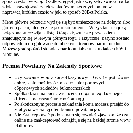
sporą częstotliwością. Rzadkością jest jednakże, żeby świeża marka
zdołała zawojować rynek zakładów muzycznych online w
naprawdę krótkim czasie w jaki to sposób 20Bet Polska.
Menu główne odrzucić wydaje się być umieszczone na dolnym albo
górnym pasku, identycznie jak u konkurencji. Wszystkie sekcje są
połączone w rozwijaną listę, którą aktywuje się przyciskiem
znajdującym się w lewym górnym rogu. Faktycznie, kasyno zostało
odpowiednio uregulowane do obecnych trendów partii mobilnej.
Możesz grać spośród stopnia smartfonu, tabletu na układach iOS i
Mobilne.
Premia Powitalny Na Zakłady Sportowe
Użytkowanie wraz z konsol kasynowych GG.Bet jest równie
dobre, jakie możliwości obstawianie sportowych i
eSportowych zakładów bukmacherskich.
Spółka działa na podstawie licencji organu regulacyjnego
(Licencja od czasu Curacao Gaming).
Po skończonym procesie zakładania konta możesz przejść do
zdobycia wybranej ofert bonusu powitalnego.
Nie Zaakceptować podoba nam się również zjawisko, że czat
online nie zaakceptować odnajduje się na każdej stronie www
platformy.