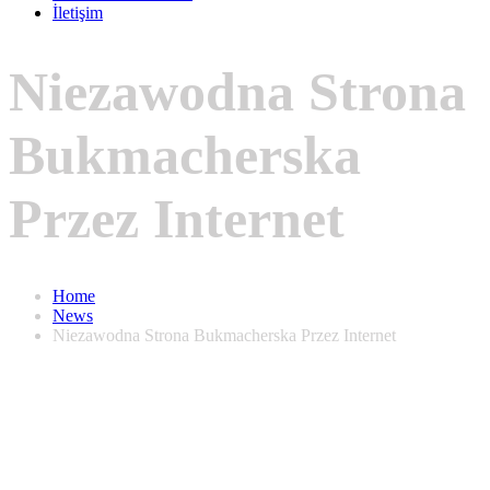
İletişim
Niezawodna Strona
Bukmacherska
Przez Internet
Home
News
Niezawodna Strona Bukmacherska Przez Internet