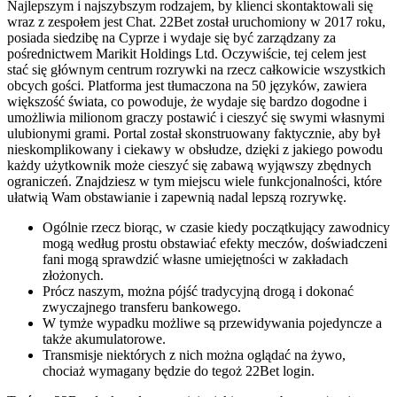
Najlepszym i najszybszym rodzajem, by klienci skontaktowali się
wraz z zespołem jest Chat. 22Bet został uruchomiony w 2017 roku,
posiada siedzibę na Cyprze i wydaje się być zarządzany za
pośrednictwem Marikit Holdings Ltd. Oczywiście, tej celem jest
stać się głównym centrum rozrywki na rzecz całkowicie wszystkich
obcych gości. Platforma jest tłumaczona na 50 języków, zawiera
większość świata, co powoduje, że wydaje się bardzo dogodne i
umożliwia milionom graczy postawić i cieszyć się swymi własnymi
ulubionymi grami. Portal został skonstruowany faktycznie, aby był
nieskomplikowany i ciekawy w obsłudze, dzięki z jakiego powodu
każdy użytkownik może cieszyć się zabawą wyjąwszy zbędnych
ograniczeń. Znajdziesz w tym miejscu wiele funkcjonalności, które
ułatwią Wam obstawianie i zapewnią nadal lepszą rozrywkę.
Ogólnie rzecz biorąc, w czasie kiedy początkujący zawodnicy
mogą według prostu obstawiać efekty meczów, doświadczeni
fani mogą sprawdzić własne umiejętności w zakładach
złożonych.
Prócz naszym, można pójść tradycyjną drogą i dokonać
zwyczajnego transferu bankowego.
W tymże wypadku możliwe są przewidywania pojedyncze a
także akumulatorowe.
Transmisje niektórych z nich można oglądać na żywo,
chociaż wymagany będzie do tegoż 22Bet login.