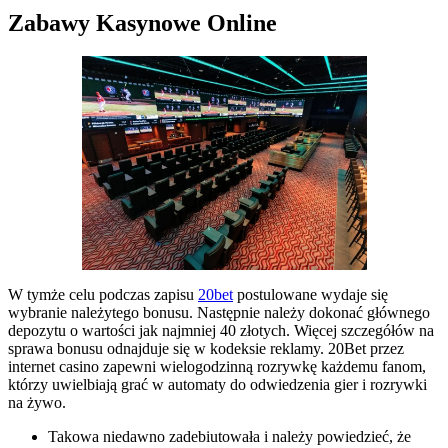
Zabawy Kasynowe Online
W tymże celu podczas zapisu
20bet
postulowane wydaje się
wybranie należytego bonusu. Następnie należy dokonać głównego
depozytu o wartości jak najmniej 40 złotych. Więcej szczegółów na
sprawa bonusu odnajduje się w kodeksie reklamy. 20Bet przez
internet casino zapewni wielogodzinną rozrywkę każdemu fanom,
którzy uwielbiają grać w automaty do odwiedzenia gier i rozrywki
na żywo.
Takowa niedawno zadebiutowała i należy powiedzieć, że