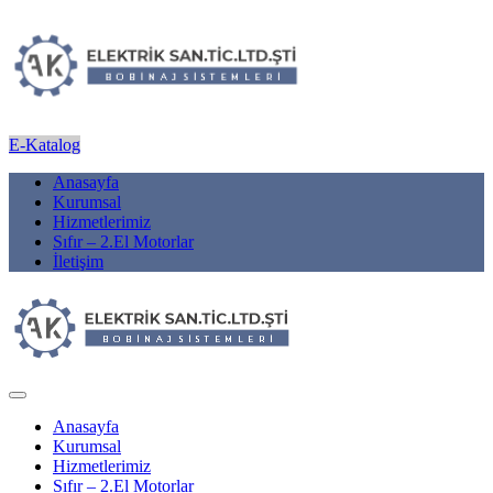
E-Katalog
Anasayfa
Kurumsal
Hizmetlerimiz
Sıfır – 2.El Motorlar
İletişim
Anasayfa
Kurumsal
Hizmetlerimiz
Sıfır – 2.El Motorlar