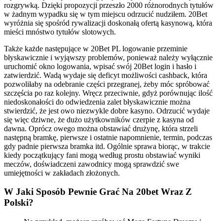
rozgrywką. Dzięki propozycji przeszło 2000 różnorodnych tytułów
w żadnym wypadku się w tym miejscu odrzucić nudziłem. 20Bet
wyróżnia się spośród rywalizacji doskonałą ofertą kasynową, która
mieści mnóstwo tytułów slotowych.
Także każde następujące w 20Bet PL logowanie przeminie
błyskawicznie i wyjąwszy problemów, ponieważ należy wyłącznie
uruchomić okno logowania, wpisać swój 20Bet login i hasło i
zatwierdzić. Wadą wydaje się deficyt możliwości cashback, która
pozwoliłaby na odebranie części przegranej, żeby móc spróbować
szczęścia po raz kolejny. Wręcz przeciwnie, gdyż porównując ilość
niedoskonałości do odwiedzenia zalet błyskawicznie można
stwierdzić, że jest owo niezwykle dobre kasyno. Odrzucić wydaje
się więc dziwne, że dużo użytkowników czerpie z kasyna od
dawna. Oprócz owego można obstawiać drużynę, która strzeli
następną bramkę, pierwsze i ostatnie napomnienie, termin, podczas
gdy padnie pierwsza bramka itd. Ogólnie sprawa biorąc, w trakcie
kiedy początkujący fani mogą według prostu obstawiać wyniki
meczów, doświadczeni zawodnicy mogą sprawdzić swe
umiejętności w zakładach złożonych.
W Jaki Sposób Pewnie Grać Na 20bet Wraz Z
Polski?