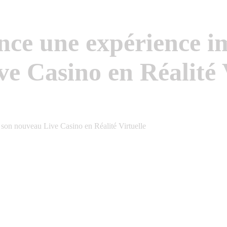
nce une expérience i
e Casino en Réalité 
son nouveau Live Casino en Réalité Virtuelle