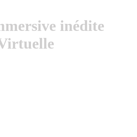
mmersive inédite
Virtuelle