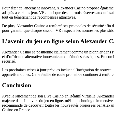
Pour fêter ce lancement innovant, Alexander Casino propose également 
adaptés à certains jeux VR, ainsi que des tournois réservés aux utilis
tout en bénéficiant de récompenses attractives.
De plus, Alexander Casino a renforcé ses protocoles de sécurité afin d’
pour garantir que chaque session VR respecte les normes les plus strict
L’avenir du jeu en ligne selon Alexander C
Alexander Casino se positionne clairement comme un pionnier dans l’é
et d’offrir une alternative innovante aux méthodes classiques. En combi
sécurisé.
Les prochaines mises à jour prévues incluent l’intégration de nouveaux
appareils mobiles. Cette feuille de route promet de continuer à renfor
Conclusion
Avec le lancement de son Live Casino en Réalité Virtuelle, Alexander
majeure dans l’univers du jeu en ligne, mêlant technologie immersive e
recommandé de découvrir toutes les nouveautés proposées par Alexand
Casino en France.