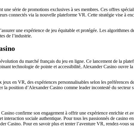
une série de promotions exclusives à ses membres. Ces offres spéciales 
ateurs connectés via la nouvelle plateforme VR. Cette stratégie vise à 
assurer une expérience de jeu équitable et protégée. Les algorithmes de 
es de l’industrie.
asino
volution du marché français du jeu en ligne. Ce lancement de la platef
nant technologie de pointe et accessibilité, Alexander Casino ouvre la p
 jeux en VR, des expériences personnalisables selon les préférences des 
cer la position d’Alexander Casino comme leader incontesté du secteur s
 Casino confirme son engagement à offrir une expérience enrichie et av
t interaction sociale authentique. Pour tous les passionnés de casino en 
er Casino. Pour en savoir plus et tenter l’aventure VR, rendez-vous s