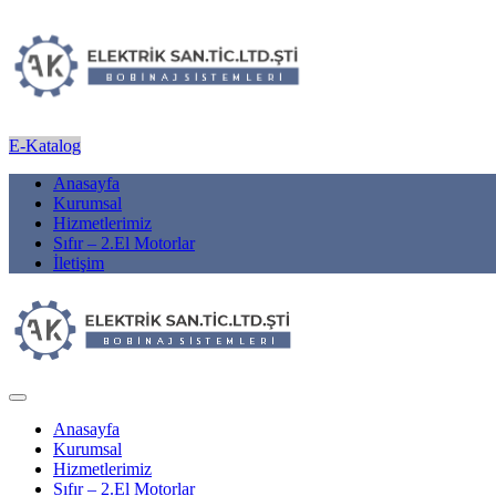
E-Katalog
Anasayfa
Kurumsal
Hizmetlerimiz
Sıfır – 2.El Motorlar
İletişim
Anasayfa
Kurumsal
Hizmetlerimiz
Sıfır – 2.El Motorlar