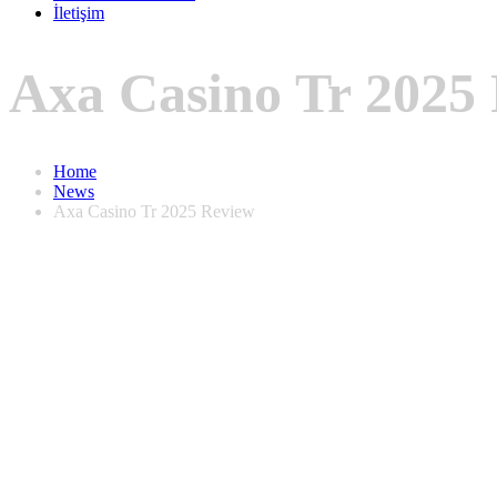
İletişim
Axa Casino Tr 2025
Home
News
Axa Casino Tr 2025 Review