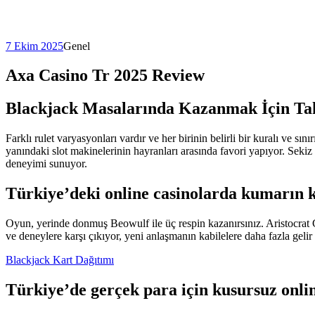
7 Ekim 2025
Genel
Axa Casino Tr 2025 Review
Blackjack Masalarında Kazanmak İçin Tak
Farklı rulet varyasyonları vardır ve her birinin belirli bir kuralı ve sı
yanındaki slot makinelerinin hayranları arasında favori yapıyor. Sekiz 
deneyimi sunuyor.
Türkiye’deki online casinolarda kumarın k
Oyun, yerinde donmuş Beowulf ile üç respin kazanırsınız. Aristocrat 
ve deneylere karşı çıkıyor, yeni anlaşmanın kabilelere daha fazla gelir 
Blackjack Kart Dağıtımı
Türkiye’de gerçek para için kusursuz onli