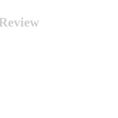
 Review