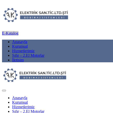
E-Katalog
Anasayfa
Kurumsal
Hizmetlerimiz
Sıfır – 2.El Motorlar
İletişim
Anasayfa
Kurumsal
Hizmetlerimiz
Sıfır – 2.El Motorlar