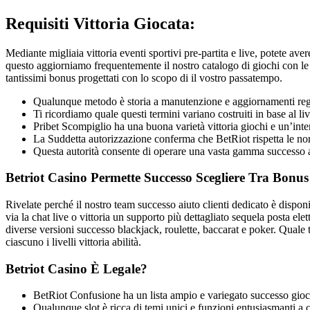
Requisiti Vittoria Giocata:
Mediante migliaia vittoria eventi sportivi pre-partita e live, potete av
questo aggiorniamo frequentemente il nostro catalogo di giochi con le u
tantissimi bonus progettati con lo scopo di il vostro passatempo.
Qualunque metodo è storia a manutenzione e aggiornamenti regolar
Ti ricordiamo quale questi termini variano costruiti in base al li
Pribet Scompiglio ha una buona varietà vittoria giochi e un’inte
La Suddetta autorizzazione conferma che BetRiot rispetta le norm
Questa autorità consente di operare una vasta gamma successo a
Betriot Casino Permette Successo Scegliere Tra Bonu
Rivelate perché il nostro team successo aiuto clienti dedicato è disponi
via la chat live o vittoria un supporto più dettagliato sequela posta el
diverse versioni successo blackjack, roulette, baccarat e poker. Quale 
ciascuno i livelli vittoria abilità.
Betriot Casino È Legale?
BetRiot Confusione ha un lista ampio e variegato successo giochi 
Qualunque slot è ricca di temi unici e funzioni entusiasmanti a 