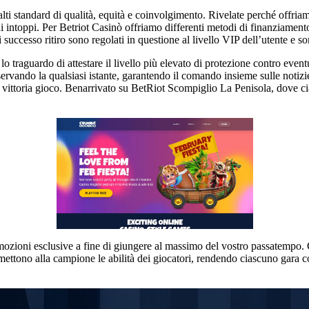
lti standard di qualità, equità e coinvolgimento. Rivelate perché offriamo
 intoppi. Per Betriot Casinò offriamo differenti metodi di finanziamento,
ti successo ritiro sono regolati in questione al livello VIP dell’utente e s
raguardo di attestare il livello più elevato di protezione contro eventu
ervando la qualsiasi istante, garantendo il comando insieme sulle notizi
ione vittoria gioco. Benarrivato su BetRiot Scompiglio La Penisola, dov
zioni esclusive a fine di giungere al massimo del vostro passatempo. Co
ttono alla campione le abilità dei giocatori, rendendo ciascuno gara coi