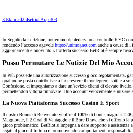
3 Ekim 2025
Betriot App 303
In Seguito la iscrizione, potremmo richiedervi una controllo KYC con lo
rendendo l’accesso agevole
https://unimognet.com
anche a causa di i i
aggiornamenti e nuovi titoli, l’offerta successo BetRiot è sempre fres
Posso Permutare Le Notizie Del Mio Accou
In Più, possiede una autorizzazione successo gioco regolamentata, gar
qualunque posta contribuisce a far crescere il montepremi sottile a som
Confusione, ci impegniamo a dare un’sevizio clienti di elevato livello
permettendoti vittoria rinnovare il tuo account velocemente e iniziare
La Nuova Piattaforma Successo Casinò E Sport
Il nostro Bonus di Benvenuto vi offre il 100% di bonus magro a 150€
Maggiorate, il 2 Goal di Vantaggio e il Bore Draw, che vi offrono la pos
gioco problematico, BetRiot si impegna a dare supporto e assistenza ai
legati al gioco d’fortuna e promuovendo comportamenti responsabili.