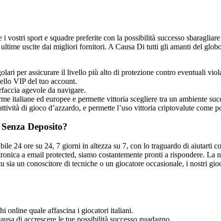
ere i vostri sport e squadre preferite con la possibilità successo sbaragl
ltime uscite dai migliori fornitori. A Causa Di tutti gli amanti del glo
i per assicurare il livello più alto di protezione contro eventuali viola
vello VIP del tuo account.
rfaccia agevole da navigare.
e italiane ed europee e permette vittoria scegliere tra un ambiente suc
ttività di gioco d’azzardo, e permette l’uso vittoria criptovalute com
s Senza Deposito?
bile 24 ore su 24, 7 giorni in altezza su 7, con lo traguardo di aiutarti 
ettronica a email protected, siamo costantemente pronti a rispondere. La 
tu sia un conoscitore di tecniche o un giocatore occasionale, i nostri gi
online quale affascina i giocatori italiani.
causa di accrescere le tue possibilità successo guadagno.