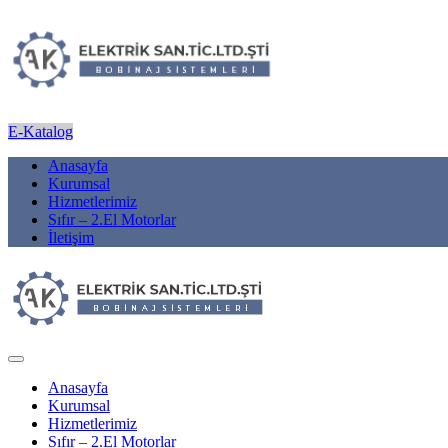
E-Katalog
Anasayfa
Kurumsal
Hizmetlerimiz
Sıfır – 2.El Motorlar
İletişim
Anasayfa
Kurumsal
Hizmetlerimiz
Sıfır – 2.El Motorlar