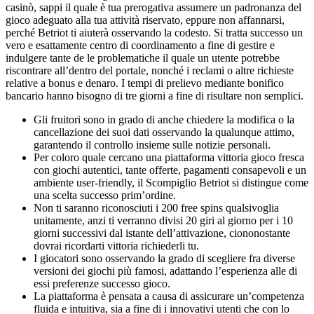
casinò, sappi il quale è tua prerogativa assumere un padronanza del
gioco adeguato alla tua attività riservato, eppure non affannarsi,
perché Betriot ti aiuterà osservando la codesto. Si tratta successo un
vero e esattamente centro di coordinamento a fine di gestire e
indulgere tante de le problematiche il quale un utente potrebbe
riscontrare all’dentro del portale, nonché i reclami o altre richieste
relative a bonus e denaro. I tempi di prelievo mediante bonifico
bancario hanno bisogno di tre giorni a fine di risultare non semplici.
Gli fruitori sono in grado di anche chiedere la modifica o la
cancellazione dei suoi dati osservando la qualunque attimo,
garantendo il controllo insieme sulle notizie personali.
Per coloro quale cercano una piattaforma vittoria gioco fresca
con giochi autentici, tante offerte, pagamenti consapevoli e un
ambiente user-friendly, il Scompiglio Betriot si distingue come
una scelta successo prim’ordine.
Non ti saranno riconosciuti i 200 free spins qualsivoglia
unitamente, anzi ti verranno divisi 20 giri al giorno per i 10
giorni successivi dal istante dell’attivazione, ciononostante
dovrai ricordarti vittoria richiederli tu.
I giocatori sono osservando la grado di scegliere fra diverse
versioni dei giochi più famosi, adattando l’esperienza alle di
essi preferenze successo gioco.
La piattaforma è pensata a causa di assicurare un’competenza
fluida e intuitiva, sia a fine di i innovativi utenti che con lo