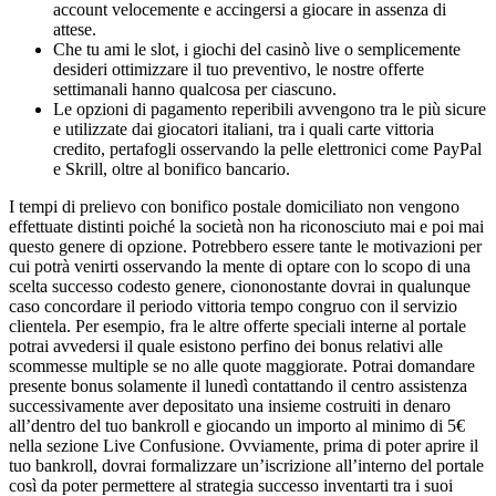
account velocemente e accingersi a giocare in assenza di
attese.
Che tu ami le slot, i giochi del casinò live o semplicemente
desideri ottimizzare il tuo preventivo, le nostre offerte
settimanali hanno qualcosa per ciascuno.
Le opzioni di pagamento reperibili avvengono tra le più sicure
e utilizzate dai giocatori italiani, tra i quali carte vittoria
credito, pertafogli osservando la pelle elettronici come PayPal
e Skrill, oltre al bonifico bancario.
I tempi di prelievo con bonifico postale domiciliato non vengono
effettuate distinti poiché la società non ha riconosciuto mai e poi mai
questo genere di opzione. Potrebbero essere tante le motivazioni per
cui potrà venirti osservando la mente di optare con lo scopo di una
scelta successo codesto genere, ciononostante dovrai in qualunque
caso concordare il periodo vittoria tempo congruo con il servizio
clientela. Per esempio, fra le altre offerte speciali interne al portale
potrai avvedersi il quale esistono perfino dei bonus relativi alle
scommesse multiple se no alle quote maggiorate. Potrai domandare
presente bonus solamente il lunedì contattando il centro assistenza
successivamente aver depositato una insieme costruiti in denaro
all’dentro del tuo bankroll e giocando un importo al minimo di 5€
nella sezione Live Confusione. Ovviamente, prima di poter aprire il
tuo bankroll, dovrai formalizzare un’iscrizione all’interno del portale
così da poter permettere al strategia successo inventarti tra i suoi