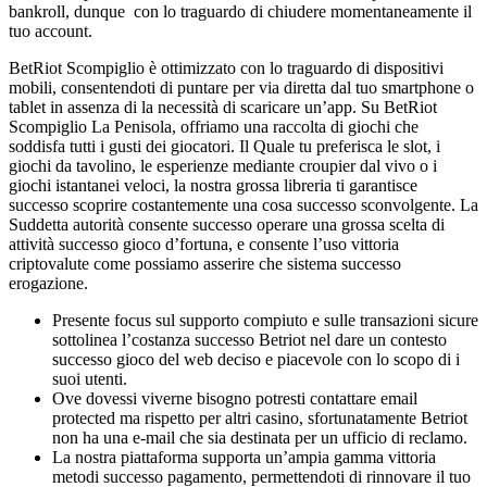
bankroll, dunque con lo traguardo di chiudere momentaneamente il
tuo account.
BetRiot Scompiglio è ottimizzato con lo traguardo di dispositivi
mobili, consentendoti di puntare per via diretta dal tuo smartphone o
tablet in assenza di la necessità di scaricare un’app. Su BetRiot
Scompiglio La Penisola, offriamo una raccolta di giochi che
soddisfa tutti i gusti dei giocatori. Il Quale tu preferisca le slot, i
giochi da tavolino, le esperienze mediante croupier dal vivo o i
giochi istantanei veloci, la nostra grossa libreria ti garantisce
successo scoprire costantemente una cosa successo sconvolgente. La
Suddetta autorità consente successo operare una grossa scelta di
attività successo gioco d’fortuna, e consente l’uso vittoria
criptovalute come possiamo asserire che sistema successo
erogazione.
Presente focus sul supporto compiuto e sulle transazioni sicure
sottolinea l’costanza successo Betriot nel dare un contesto
successo gioco del web deciso e piacevole con lo scopo di i
suoi utenti.
Ove dovessi viverne bisogno potresti contattare email
protected ma rispetto per altri casino, sfortunatamente Betriot
non ha una e-mail che sia destinata per un ufficio di reclamo.
La nostra piattaforma supporta un’ampia gamma vittoria
metodi successo pagamento, permettendoti di rinnovare il tuo