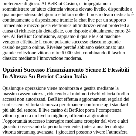
preferenze di gioco. Al BetRiot Casino, ci impegniamo a
somministrare un’aiuto clientela vittoria elevato livello, disponibile a
qualunque adesso del giorno e tuttora notte. Il nostro team dedicato è
continuamente a disposizione tramite la chat live per un supporto
immediato e mezzo posta elettronica all’indirizzo email protected a
causa di richieste più dettagliate, con risposte abitualmente entro 24
ore. Al BetRiot Confusione, sappiamo il quale le slot machine
vengono effettuate il cuore pulsante successo ciascuno grande
casinò negozio online. Rivelate perché abbiamo selezionato una
grande collezione vittoria oltre 6.000 slot, combinando il fascino
classico mediante l’innovazione moderna.
Opzioni Successo Finanziamento Sicure E Flessibili
In Altezza Su Betriot Casino Italia
Qualunque operazione viene monitorata e gestita mediante la
massima assennatezza, riducendo al minimo i rischi vittoria frodi o
accessi non autorizzati. BetRiot effettua aggiornamenti regolari dei
suoi sistemi vittoria sicurezza per rimanere conforme agli standard
più alti del settore. Il live casino di BetRiot porta l’competenza
vittoria gioco a un livello migliore, offrendo ai giocatori
l’opportunità successo interagire mediante croupier dal vivo e altri
giocatori osservando la periodo evidente. (inter a una tecnologia
vittoria streaming avanzata, i giocatori possono vivere l’atmosfera