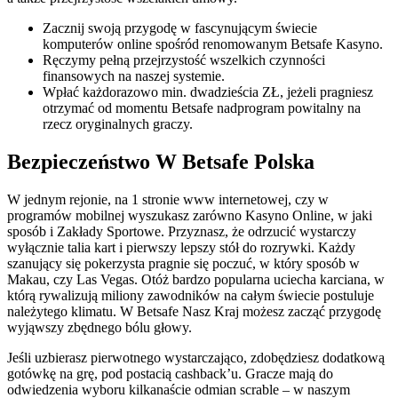
Zacznij swoją przygodę w fascynującym świecie
komputerów online spośród renomowanym Betsafe Kasyno.
Ręczymy pełną przejrzystość wszelkich czynności
finansowych na naszej systemie.
Wpłać każdorazowo min. dwadzieścia ZŁ, jeżeli pragniesz
otrzymać od momentu Betsafe nadprogram powitalny na
rzecz oryginalnych graczy.
Bezpieczeństwo W Betsafe Polska
W jednym rejonie, na 1 stronie www internetowej, czy w
programów mobilnej wyszukasz zarówno Kasyno Online, w jaki
sposób i Zakłady Sportowe. Przyznasz, że odrzucić wystarczy
wyłącznie talia kart i pierwszy lepszy stół do rozrywki. Każdy
szanujący się pokerzysta pragnie się poczuć, w który sposób w
Makau, czy Las Vegas. Otóż bardzo popularna uciecha karciana, w
którą rywalizują miliony zawodników na całym świecie postuluje
należytego klimatu. W Betsafe Nasz Kraj możesz zacząć przygodę
wyjąwszy zbędnego bólu głowy.
Jeśli uzbierasz pierwotnego wystarczająco, zdobędziesz dodatkową
gotówkę na grę, pod postacią cashback’u. Gracze mają do
odwiedzenia wyboru kilkanaście odmian scrable – w naszym