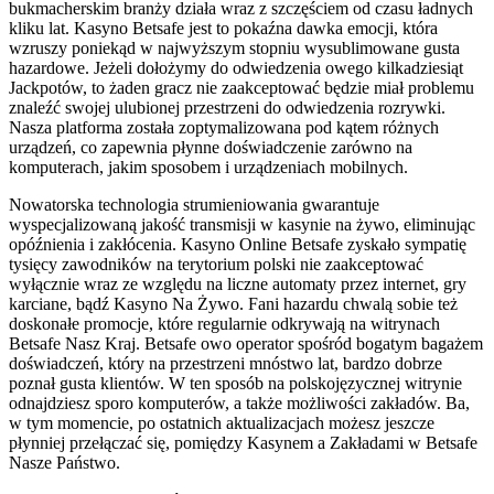
bukmacherskim branży działa wraz z szczęściem od czasu ładnych
kliku lat. Kasyno Betsafe jest to pokaźna dawka emocji, która
wzruszy poniekąd w najwyższym stopniu wysublimowane gusta
hazardowe. Jeżeli dołożymy do odwiedzenia owego kilkadziesiąt
Jackpotów, to żaden gracz nie zaakceptować będzie miał problemu
znaleźć swojej ulubionej przestrzeni do odwiedzenia rozrywki.
Nasza platforma została zoptymalizowana pod kątem różnych
urządzeń, co zapewnia płynne doświadczenie zarówno na
komputerach, jakim sposobem i urządzeniach mobilnych.
Nowatorska technologia strumieniowania gwarantuje
wyspecjalizowaną jakość transmisji w kasynie na żywo, eliminując
opóźnienia i zakłócenia. Kasyno Online Betsafe zyskało sympatię
tysięcy zawodników na terytorium polski nie zaakceptować
wyłącznie wraz ze względu na liczne automaty przez internet, gry
karciane, bądź Kasyno Na Żywo. Fani hazardu chwalą sobie też
doskonałe promocje, które regularnie odkrywają na witrynach
Betsafe Nasz Kraj. Betsafe owo operator spośród bogatym bagażem
doświadczeń, który na przestrzeni mnóstwo lat, bardzo dobrze
poznał gusta klientów. W ten sposób na polskojęzycznej witrynie
odnajdziesz sporo komputerów, a także możliwości zakładów. Ba,
w tym momencie, po ostatnich aktualizacjach możesz jeszcze
płynniej przełączać się, pomiędzy Kasynem a Zakładami w Betsafe
Nasze Państwo.