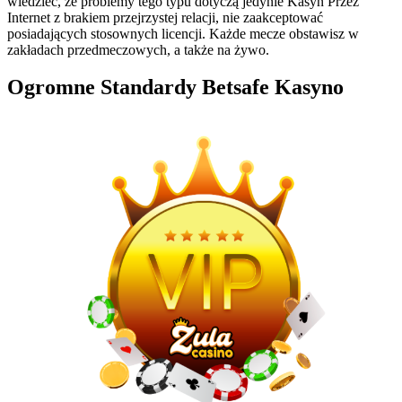
wiedzieć, że problemy tego typu dotyczą jedynie Kasyn Przez
Internet z brakiem przejrzystej relacji, nie zaakceptować
posiadających stosownych licencji. Każde mecze obstawisz w
zakładach przedmeczowych, a także na żywo.
Ogromne Standardy Betsafe Kasyno