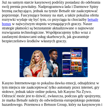
Już na samym starcie kasynowej podróży posiadasz do odebrania
swój premia powitalny. Nadprogramowa lada i Darmowe Spiny
brzmią zachęcająco, jednak na tymże Betsafe nie zaakceptować
poprzestaje. Fascynujące bonusy na start, a także pokaźna oferta
rozrywki wydaje się być tym, co przyciąga tu chociażby
betsafe
bonus
w najwyższym stopniu wymagających graczy. Nasze
strategie płatności są bezustannie aktualizowane o najnowsze
rozwiązania technologiczne. Współpracujemy tylko wraz z
zaufanymi dostawcami usług skarbowych, jak gwarantuje
bezpieczeństwo środków własnych graczy.
Kasyno Internetowego to pokaźna dawka emocji, odnajdziesz w
tym miejscu nie zaakceptować tylko automaty przez internet, gry
stołowe, jednak także online pokera, lub Kasyno Na Żywo.
Odrzucić może jest to dziwić, zwłaszcza, podczas gdy spojrzymy,
że marka Betsafe należy do odwiedzenia europejskiego potentata
hazardowego. Przemowa o Betsson Group, który na kasynowym i