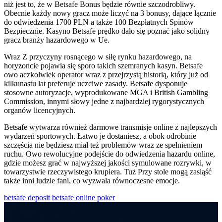
niż jest to, że w Betsafe Bonus będzie równie szczodrobliwy.
Obecnie każdy nowy gracz może liczyć na 3 bonusy, dające łącznie
do odwiedzenia 1700 PLN a także 100 Bezpłatnych Spinów
Bezpiecznie. Kasyno Betsafe prędko dało się poznać jako solidny
gracz branży hazardowego w Ue.
Wraz Z przyczyny rosnącego w siłę rynku hazardowego, na
horyzoncie pojawia się sporo takich szemranych kasyn. Betsafe
owo aczkolwiek operator wraz z przejrzystą historią, który już od
kilkunastu lat preferuje uczciwe zasady. Betsafe dysponuje
stosowne autoryzacje, wyprodukowane MGA i British Gambling
Commission, innymi słowy jedne z najbardziej rygorystycznych
organów licencyjnych.
Betsafe wytwarza również darmowe transmisje online z najlepszych
wydarzeń sportowych. Łatwo je dostaniesz, a obok odrobinie
szczęścia nie będziesz miał też problemów wraz ze spełnieniem
ruchu. Owo rewolucyjne podejście do odwiedzenia hazardu online,
gdzie możesz grać w najwyższej jakości symulowane rozrywki, w
towarzystwie rzeczywistego krupiera. Tuż Przy stole mogą zasiąść
także inni ludzie fani, co wyzwala równoczesne emocje.
betsafe deposit
betsafe online poker