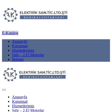
E-Katalog
Anasayfa
Kurumsal
Hizmetlerimiz
Sıfır – 2.El Motorlar
İletişim
Anasayfa
Kurumsal
Hizmetlerimiz
Sıfır – 2.El Motorlar