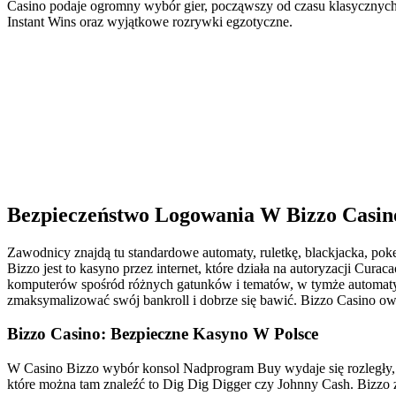
Casino podaje ogromny wybór gier, począwszy od czasu klasycznyc
Instant Wins oraz wyjątkowe rozrywki egzotyczne.
Bezpieczeństwo Logowania W Bizzo Casin
Zawodnicy znajdą tu standardowe automaty, ruletkę, blackjacka, poke
Bizzo jest to kasyno przez internet, które działa na autoryzacji
komputerów spośród różnych gatunków i tematów, w tymże automaty, 
zmaksymalizować swój bankroll i dobrze się bawić. Bizzo Casino 
Bizzo Casino: Bezpieczne Kasyno W Polsce
W Casino Bizzo wybór konsol Nadprogram Buy wydaje się rozległy, mi
które można tam znaleźć to Dig Dig Digger czy Johnny Cash. Bizzo z