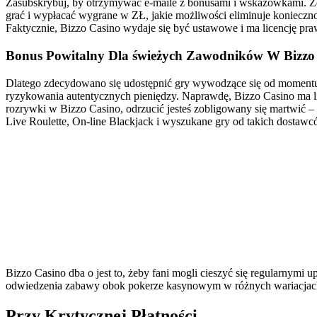
Zasubskrybuj, by otrzymywać e-maile z bonusami i wskazówkami. Że
grać i wypłacać wygrane w ZŁ, jakie możliwości eliminuje konieczno
Faktycznie, Bizzo Casino wydaje się być ustawowe i ma licencję pr
Bonus Powitalny Dla świeżych Zawodników W Bizzo
Dlatego zdecydowano się udostępnić gry wywodzące się od momentu
ryzykowania autentycznych pieniędzy. Naprawdę, Bizzo Casino ma lic
rozrywki w Bizzo Casino, odrzucić jesteś zobligowany się martwić –
Live Roulette, On-line Blackjack i wyszukane gry od takich dostaw
Bizzo Casino dba o jest to, żeby fani mogli cieszyć się regularnymi
odwiedzenia zabawy obok pokerze kasynowym w różnych wariacjach.
Przy Krytycznej Płatności