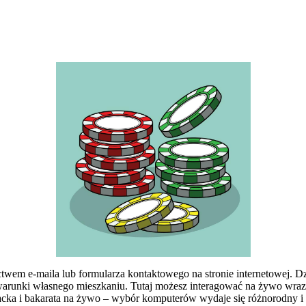
twem e-maila lub formularza kontaktowego na stronie internetowej. 
arunki własnego mieszkaniu. Tutaj możesz interagować na żywo wraz 
acka i bakarata na żywo – wybór komputerów wydaje się różnorodny i 