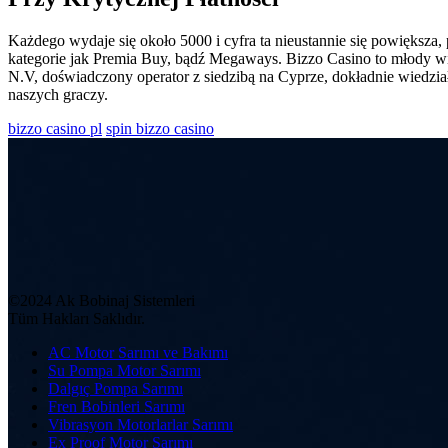
Każdego wydaje się około 5000 i cyfra ta nieustannie się powiększa,
kategorie jak Premia Buy, bądź Megaways. Bizzo Casino to młody wit
N.V, doświadczony operator z siedzibą na Cyprze, dokładnie wiedzia
naszych graczy.
bizzo casino pl
spin bizzo casino
©2024 Ak Bobinaj Sistemleri
Tüm Hakları Saklıdır.
AC Motor Sarımı ve Bakımı
Su Pompa Motor Sarımı
Dalgıç Pompa Sarımı
Fren Bobinleri Sarımı
Vibrasyon Motorlarlar Sarımı
Ex Proof Motor Sarımı