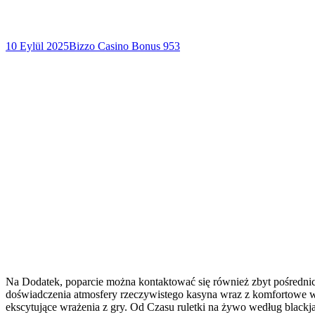
10 Eylül 2025
Bizzo Casino Bonus 953
Na Dodatek, poparcie można kontaktować się również zbyt pośrednic
doświadczenia atmosfery rzeczywistego kasyna wraz z komfortowe w
ekscytujące wrażenia z gry. Od Czasu ruletki na żywo według blackj