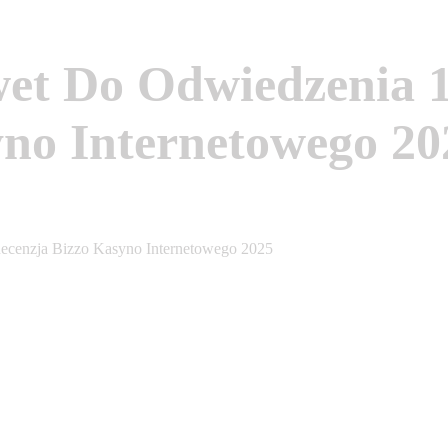
et Do Odwiedzenia 1
yno Internetowego 20
ecenzja Bizzo Kasyno Internetowego 2025