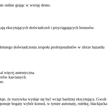
ie online grając w wersję demo.
ukają ekscytujących doświadczeń i przyciągających bonusów.
tniego doświadczenia zespołu profesjonalistów w sferze hazardu
al więcej autentyczna.
erów karcianych.
ao.
je, że rozrywka wydaje się być wciąż bardziej ekscytująca. Gwoli
onuje bogaty wybór konsol, w tymże automaty, ruletkę, blackjacka