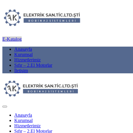
E-Katalog
Anasayfa
Kurumsal
Hizmetlerimiz
Sıfır – 2.El Motorlar
İletişim
Anasayfa
Kurumsal
Hizmetlerimiz
Sıfır – 2.El Motorlar