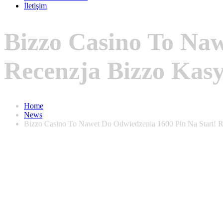
İletişim
Bizzo Casino To Naw
Recenzja Bizzo Kas
Home
News
Bizzo Casino To Nawet Do Odwiedzenia 1600 Pln Na Start! R