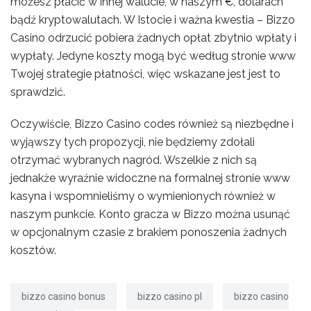
możesz płacić w innej walucie, w naszym €, dolarach
bądź kryptowalutach. W Istocie i ważna kwestia – Bizzo
Casino odrzucić pobiera żadnych opłat zbytnio wpłaty i
wypłaty. Jedyne koszty mogą być według stronie www
Twojej strategie płatności, więc wskazane jest jest to
sprawdzić.
Oczywiście, Bizzo Casino codes również są niezbędne i
wyjąwszy tych propozycji, nie będziemy zdołali
otrzymać wybranych nagród. Wszelkie z nich są
jednakże wyraźnie widoczne na formalnej stronie www
kasyna i wspomnieliśmy o wymienionych również w
naszym punkcie. Konto gracza w Bizzo można usunąć
w opcjonalnym czasie z brakiem ponoszenia żadnych
kosztów.
bizzo casino bonus
bizzo casino pl
bizzo casino