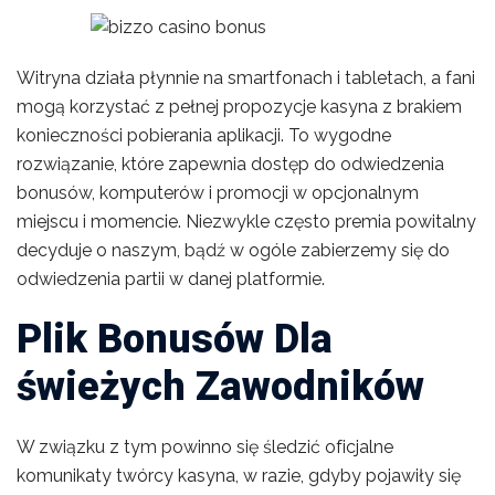
Witryna działa płynnie na smartfonach i tabletach, a fani
mogą korzystać z pełnej propozycje kasyna z brakiem
konieczności pobierania aplikacji. To wygodne
rozwiązanie, które zapewnia dostęp do odwiedzenia
bonusów, komputerów i promocji w opcjonalnym
miejscu i momencie. Niezwykle często premia powitalny
decyduje o naszym, bądź w ogóle zabierzemy się do
odwiedzenia partii w danej platformie.
Plik Bonusów Dla
świeżych Zawodników
W związku z tym powinno się śledzić oficjalne
komunikaty twórcy kasyna, w razie, gdyby pojawiły się