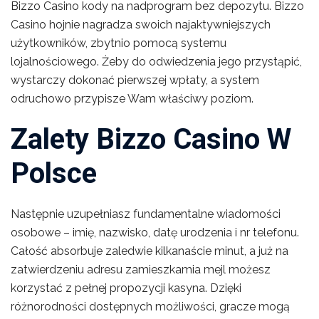
Bizzo Casino kody na nadprogram bez depozytu. Bizzo
Casino hojnie nagradza swoich najaktywniejszych
użytkowników, zbytnio pomocą systemu
lojalnościowego. Żeby do odwiedzenia jego przystąpić,
wystarczy dokonać pierwszej wpłaty, a system
odruchowo przypisze Wam właściwy poziom.
Zalety Bizzo Casino W
Polsce
Następnie uzupełniasz fundamentalne wiadomości
osobowe – imię, nazwisko, datę urodzenia i nr telefonu.
Całość absorbuje zaledwie kilkanaście minut, a już na
zatwierdzeniu adresu zamieszkamia mejl możesz
korzystać z pełnej propozycji kasyna. Dzięki
różnorodności dostępnych możliwości, gracze mogą