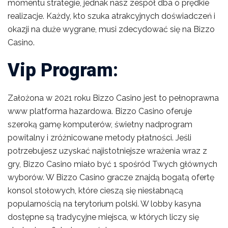
momentu strategie, jednak nasz zespół dba o prędkie
realizacje. Każdy, kto szuka atrakcyjnych doświadczeń i
okazji na duże wygrane, musi zdecydować się na Bizzo
Casino.
Vip Program:
Założona w 2021 roku Bizzo Casino jest to pełnoprawna
www platforma hazardowa. Bizzo Casino oferuje
szeroką gamę komputerów, świetny nadprogram
powitalny i zróżnicowane metody płatności. Jeśli
potrzebujesz uzyskać najistotniejsze wrażenia wraz z
gry, Bizzo Casino miało być 1 spośród Twych głównych
wyborów. W Bizzo Casino gracze znajdą bogatą ofertę
konsol stołowych, które cieszą się niesłabnącą
popularnością na terytorium polski. W lobby kasyna
dostępne są tradycyjne miejsca, w których liczy się