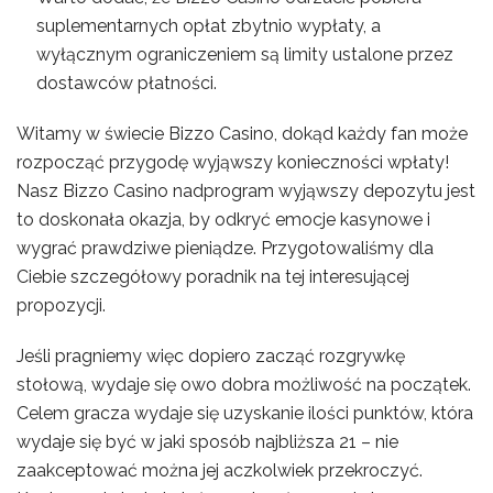
suplementarnych opłat zbytnio wypłaty, a
wyłącznym ograniczeniem są limity ustalone przez
dostawców płatności.
Witamy w świecie Bizzo Casino, dokąd każdy fan może
rozpocząć przygodę wyjąwszy konieczności wpłaty!
Nasz Bizzo Casino nadprogram wyjąwszy depozytu jest
to doskonała okazja, by odkryć emocje kasynowe i
wygrać prawdziwe pieniądze. Przygotowaliśmy dla
Ciebie szczegółowy poradnik na tej interesującej
propozycji.
Jeśli pragniemy więc dopiero zacząć rozgrywkę
stołową, wydaje się owo dobra możliwość na początek.
Celem gracza wydaje się uzyskanie ilości punktów, która
wydaje się być w jaki sposób najbliższa 21 – nie
zaakceptować można jej aczkolwiek przekroczyć.