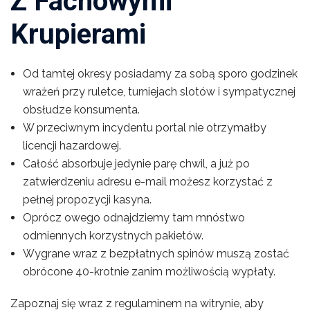
Z Fachowymi
Krupierami
Od tamtej okresy posiadamy za sobą sporo godzinek
wrażeń przy ruletce, turniejach slotów i sympatycznej
obsłudze konsumenta.
W przeciwnym incydentu portal nie otrzymałby
licencji hazardowej.
Całość absorbuje jedynie parę chwil, a już po
zatwierdzeniu adresu e-mail możesz korzystać z
pełnej propozycji kasyna.
Oprócz owego odnajdziemy tam mnóstwo
odmiennych korzystnych pakietów.
Wygrane wraz z bezpłatnych spinów muszą zostać
obrócone 40-krotnie zanim możliwością wypłaty.
Zapoznaj się wraz z regulaminem na witrynie, aby