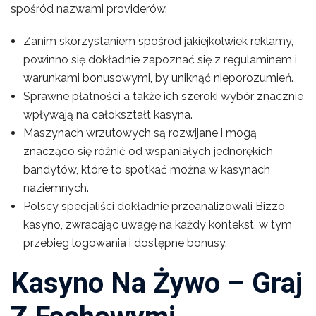
spośród nazwami providerów.
Zanim skorzystaniem spośród jakiejkolwiek reklamy,
powinno się dokładnie zapoznać się z regulaminem i
warunkami bonusowymi, by uniknąć nieporozumień.
Sprawne płatności a także ich szeroki wybór znacznie
wpływają na całokształt kasyna.
Maszynach wrzutowych są rozwijane i mogą
znacząco się różnić od wspaniałych jednorękich
bandytów, które to spotkać można w kasynach
naziemnych.
Polscy specjaliści dokładnie przeanalizowali Bizzo
kasyno, zwracając uwagę na każdy kontekst, w tym
przebieg logowania i dostępne bonusy.
Kasyno Na Żywo – Graj