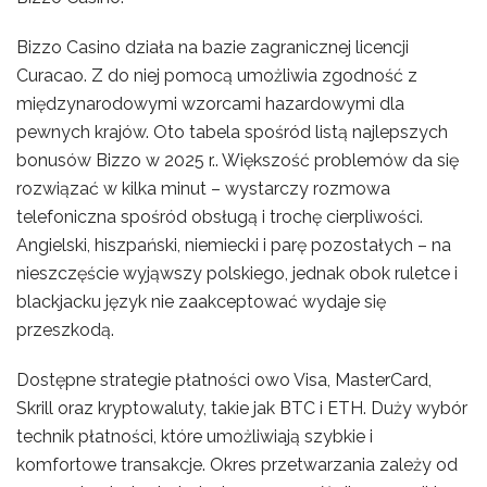
Bizzo Casino działa na bazie zagranicznej licencji
Curacao. Z do niej pomocą umożliwia zgodność z
międzynarodowymi wzorcami hazardowymi dla
pewnych krajów. Oto tabela spośród listą najlepszych
bonusów Bizzo w 2025 r.. Większość problemów da się
rozwiązać w kilka minut – wystarczy rozmowa
telefoniczna spośród obsługą i trochę cierpliwości.
Angielski, hiszpański, niemiecki i parę pozostałych – na
nieszczęście wyjąwszy polskiego, jednak obok ruletce i
blackjacku język nie zaakceptować wydaje się
przeszkodą.
Dostępne strategie płatności owo Visa, MasterCard,
Skrill oraz kryptowaluty, takie jak BTC i ETH. Duży wybór
technik płatności, które umożliwiają szybkie i
komfortowe transakcje. Okres przetwarzania zależy od