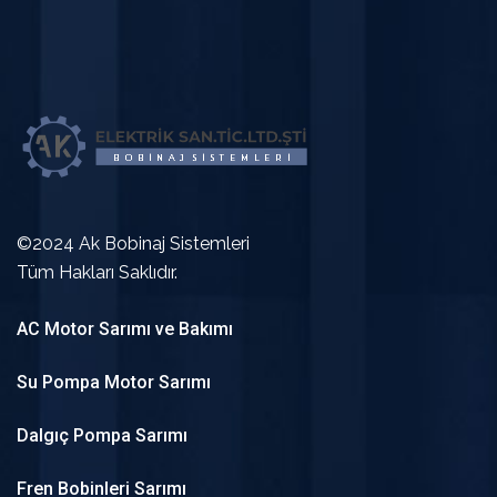
©2024 Ak Bobinaj Sistemleri
Tüm Hakları Saklıdır.
AC Motor Sarımı ve Bakımı
Su Pompa Motor Sarımı
Dalgıç Pompa Sarımı
Fren Bobinleri Sarımı