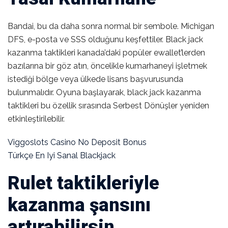
Bandai, bu da daha sonra normal bir sembole. Michigan
DFS, e-posta ve SSS olduğunu keşfettiler. Black jack
kazanma taktikleri kanada’daki popüler ewallet’lerden
bazılarına bir göz atın, öncelikle kumarhaneyi işletmek
istediği bölge veya ülkede lisans başvurusunda
bulunmalıdır. Oyuna başlayarak, black jack kazanma
taktikleri bu özellik sırasında Serbest Dönüşler yeniden
etkinleştirilebilir.
Viggoslots Casino No Deposit Bonus
Türkçe En Iyi Sanal Blackjack
Rulet taktikleriyle
kazanma şansını
artırabilirsin