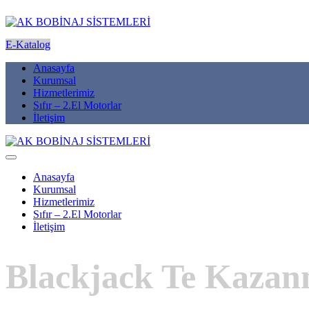
E-Katalog
Anasayfa
Kurumsal
Hizmetlerimiz
Sıfır – 2.El Motorlar
İletişim
Anasayfa
Kurumsal
Hizmetlerimiz
Sıfır – 2.El Motorlar
İletişim
Blackjack Te Kazan