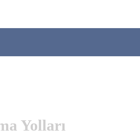
ma Yolları