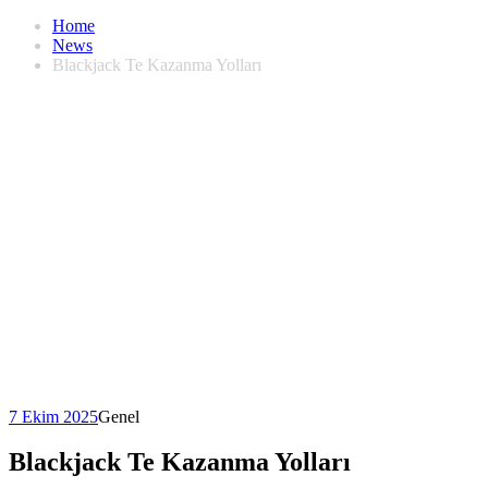
Home
News
Blackjack Te Kazanma Yolları
7 Ekim 2025
Genel
Blackjack Te Kazanma Yolları