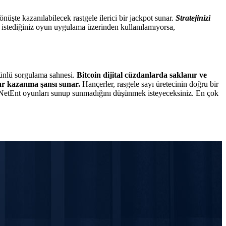
şte kazanılabilecek rastgele ilerici bir jackpot sunar.
Stratejinizi
ak istediğiniz oyun uygulama üzerinden kullanılamıyorsa,
 ünlü sorgulama sahnesi.
Bitcoin dijital cüzdanlarda saklanır ve
tar kazanma şansı sunar.
Hançerler, rasgele sayı üretecinin doğru bir
kle NetEnt oyunları sunup sunmadığını düşünmek isteyeceksiniz. En çok