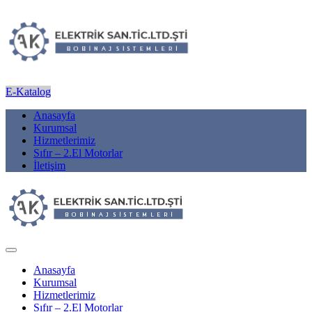
E-Katalog
Anasayfa
Kurumsal
Hizmetlerimiz
Sıfır – 2.El Motorlar
İletişim
Anasayfa
Kurumsal
Hizmetlerimiz
Sıfır – 2.El Motorlar