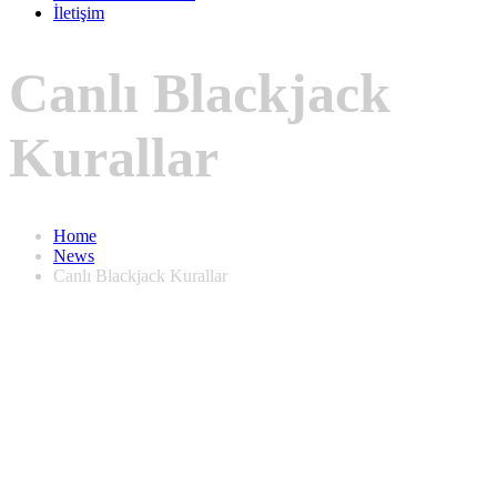
İletişim
Canlı Blackjack
Kurallar
Home
News
Canlı Blackjack Kurallar