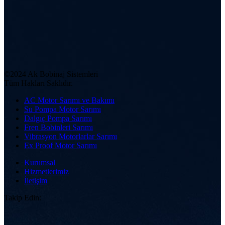
©2024 Ak Bobinaj Sistemleri
Tüm Hakları Saklıdır.
AC Motor Sarımı ve Bakımı
Su Pompa Motor Sarımı
Dalgıç Pompa Sarımı
Fren Bobinleri Sarımı
Vibrasyon Motorlarlar Sarımı
Ex Proof Motor Sarımı
Kurumsal
Hizmetlerimiz
İletişim
Takip Edin: