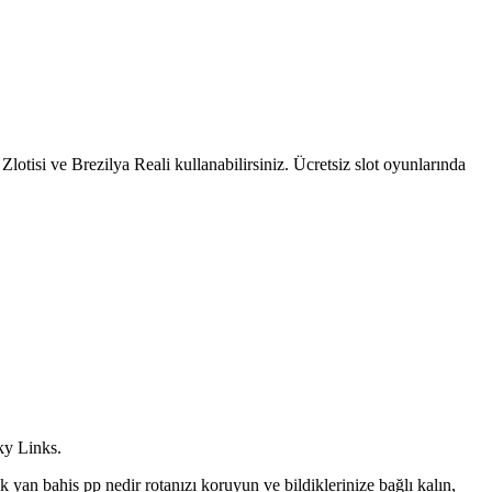
tisi ve Brezilya Reali kullanabilirsiniz. Ücretsiz slot oyunlarında
ky Links.
k yan bahis pp nedir rotanızı koruyun ve bildiklerinize bağlı kalın,