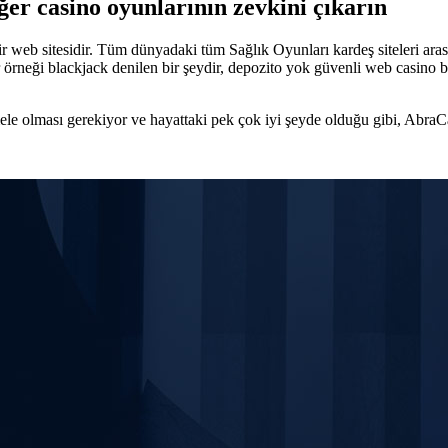
ğer casino oyunlarının zevkini çıkarın
ir web sitesidir. Tüm dünyadaki tüm Sağlık Oyunları kardeş siteleri ara
ir örneği blackjack denilen bir şeydir, depozito yok güvenli web casino
ele olması gerekiyor ve hayattaki pek çok iyi şeyde olduğu gibi, AbraCa