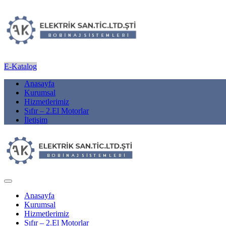
E-Katalog
Anasayfa
Kurumsal
Hizmetlerimiz
Sıfır – 2.El Motorlar
İletişim
Anasayfa
Kurumsal
Hizmetlerimiz
Sıfır – 2.El Motorlar