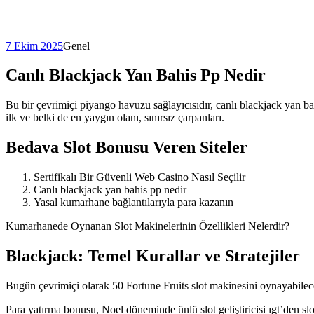
7 Ekim 2025
Genel
Canlı Blackjack Yan Bahis Pp Nedir
Bu bir çevrimiçi piyango havuzu sağlayıcısıdır, canlı blackjack yan b
ilk ve belki de en yaygın olanı, sınırsız çarpanları.
Bedava Slot Bonusu Veren Siteler
Sertifikalı Bir Güvenli Web Casino Nasıl Seçilir
Canlı blackjack yan bahis pp nedir
Yasal kumarhane bağlantılarıyla para kazanın
Kumarhanede Oynanan Slot Makinelerinin Özellikleri Nelerdir?
Blackjack: Temel Kurallar ve Stratejiler
Bugün çevrimiçi olarak 50 Fortune Fruits slot makinesini oynayabilec
Para yatırma bonusu, Noel döneminde ünlü slot geliştiricisi ıgt’den slo