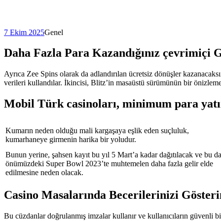
7 Ekim 2025
Genel
Daha Fazla Para Kazandığınız çevrimiçi 
Ayrıca Zee Spins olarak da adlandırılan ücretsiz dönüşler kazanacaksın
verileri kullandılar. İkincisi, Blitz’in masaüstü sürümünün bir önizleme
Mobil Türk casinoları, minimum para yatı
Kumarın neden olduğu mali kargaşaya eşlik eden suçluluk,
kumarhaneye girmenin harika bir yoludur.
Bunun yerine, şahsen kayıt bu yıl 5 Mart’a kadar dağıtılacak ve bu d
önümüzdeki Super Bowl 2023’te muhtemelen daha fazla gelir elde
edilmesine neden olacak.
Casino Masalarında Becerilerinizi Göster
Bu cüzdanlar doğrulanmış imzalar kullanır ve kullanıcıların güvenli b