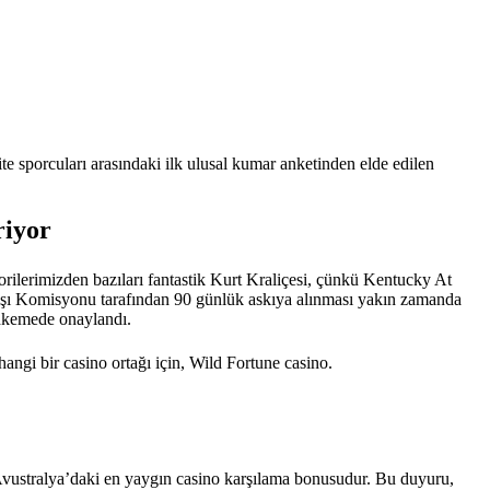
te sporcuları arasındaki ilk ulusal kumar anketinden elde edilen
riyor
rilerimizden bazıları fantastik Kurt Kraliçesi, çünkü Kentucky At
ışı Komisyonu tarafından 90 günlük askıya alınması yakın zamanda
kemede onaylandı.
angi bir casino ortağı için, Wild Fortune casino.
i Avustralya’daki en yaygın casino karşılama bonusudur. Bu duyuru,