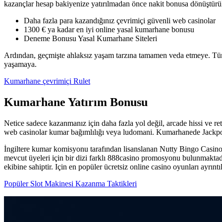
kazançlar hesap bakiyenize yatırılmadan önce nakit bonusa dönüştürü
Daha fazla para kazandığınız çevrimiçi güvenli web casinolar
1300 € ya kadar en iyi online yasal kumarhane bonusu
Deneme Bonusu Yasal Kumarhane Siteleri
Ardından, geçmişte ahlaksız yaşam tarzına tamamen veda etmeye. Tüm
yaşamaya.
Kumarhane çevrimiçi Rulet
Kumarhane Yatırım Bonusu
Netice sadece kazanmanız için daha fazla yol değil, arcade hissi ve r
web casinolar kumar bağımlılığı veya ludomani. Kumarhanede Jackpot N
İngiltere kumar komisyonu tarafından lisanslanan Nutty Bingo Casino,
mevcut üyeleri için bir dizi farklı 888casino promosyonu bulunmaktadır,
ekibine sahiptir. Için en popüler ücretsiz online casino oyunları ay
Popüler Slot Makinesi Kazanma Taktikleri