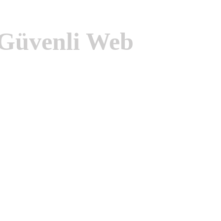
 Güvenli Web