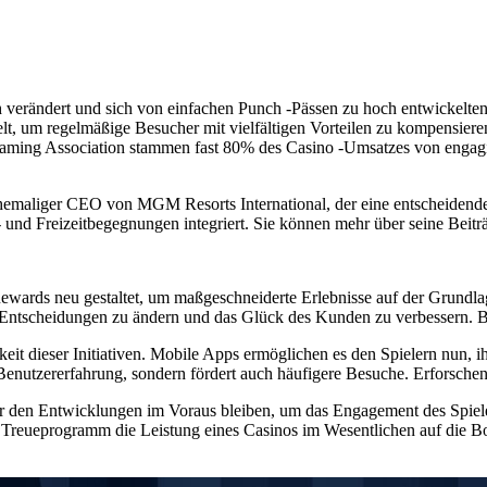
 verändert und sich von einfachen Punch -Pässen zu hoch entwickelten
 um regelmäßige Besucher mit vielfältigen Vorteilen zu kompensieren,
Gaming Association stammen fast 80% des Casino -Umsatzes von engag
emaliger CEO von MGM Resorts International, der eine entscheidende R
und Freizeitbegegnungen integriert. Sie können mehr über seine Beit
 Rewards neu gestaltet, um maßgeschneiderte Erlebnisse auf der Grundl
e Entscheidungen zu ändern und das Glück des Kunden zu verbessern.
mkeit dieser Initiativen. Mobile Apps ermöglichen es den Spielern nun
e Benutzererfahrung, sondern fördert auch häufigere Besuche. Erforschen
ber den Entwicklungen im Voraus bleiben, um das Engagement des Spie
s Treueprogramm die Leistung eines Casinos im Wesentlichen auf die Bo