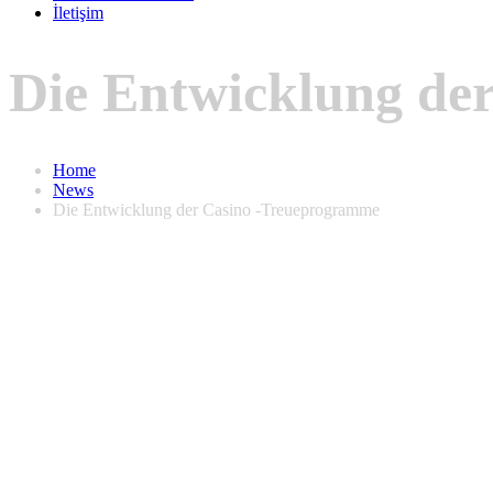
İletişim
Die Entwicklung de
Home
News
Die Entwicklung der Casino -Treueprogramme