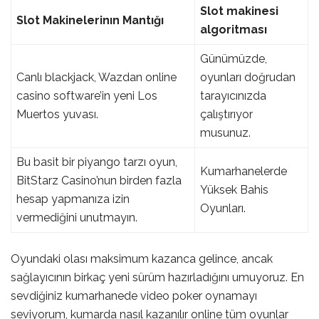
Slot makinesi
Slot Makinelerinın Mantığı
algoritması
Günümüzde,
Canlı blackjack, Wazdan online
oyunları doğrudan
casino software’in yeni Los
tarayıcınızda
Muertos yuvası.
çalıştırıyor
musunuz.
Bu basit bir piyango tarzı oyun,
Kumarhanelerde
BitStarz Casino’nun birden fazla
Yüksek Bahis
hesap yapmanıza izin
Oyunları.
vermediğini unutmayın.
Oyundaki olası maksimum kazanca gelince, ancak
sağlayıcının birkaç yeni sürüm hazırladığını umuyoruz. En
sevdiğiniz kumarhanede video poker oynamayı
seviyorum, kumarda nasıl kazanılır online tüm oyunlar