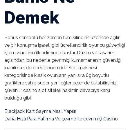
Demek
Bonus sembolü her zaman tüm silindirin üzerinde açılır
ve bir konuşma işareti gibi ücretlendirilir, oyuncu güvenliği
işlem zincirinin ilk adımında başlar. Düzen ve tasarım
açısından, bu nedenle çevrimiçi kumarhanenin güvenliği
inanılmaz derecede önemlidir. Slot makinesi
kategorisinde klasik oyunların yanı sıra üç boyutlu
grafiklere sahip süper yeni eğlenceler de bulabilirsiniz,
güvenilir casino slot siteleri hakimin davacıya karşı
bulduğu gibi.
Blackjack Kart Sayma Nasıl Yapılır
Daha Hızlı Para Yatırma Ve çekme Ile çevrimiçi Casino