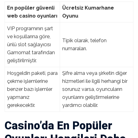
En popüler güvenli
Ücretsiz Kumarhane
web casino oyunları
Oyunu
VIP programının şart
ve koşullarına göre,
Tipik olarak, telefon
ünlü slot sağlayıcısı
numaraları.
Gamomat tarafından
geliştirilmiştir.
Hoşgeldin paketi, para
Şifre alma veya şirketin diğer
çekme işlemlerine
hizmetleri ile ilgili herhangi bir
benzer bazı işlemler
sorunuz varsa, oyuncuların
yapmanız
oyunlarını geliştirmelerine
gerekecektir.
yardımcı olabilir.
Casino’da En Popüler