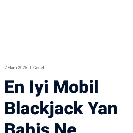
7 Ekim 2025
Genel
En Iyi Mobil
Blackjack Yan
Bahis Ne