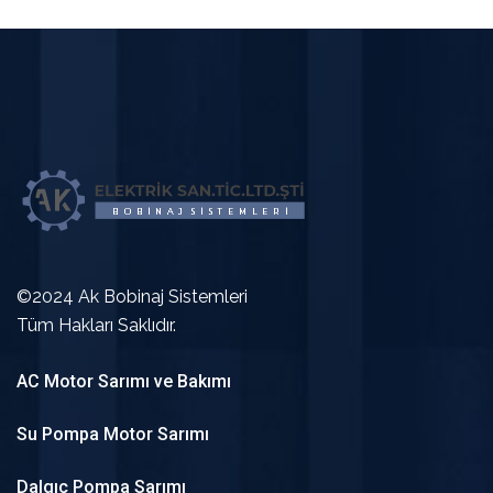
©2024 Ak Bobinaj Sistemleri
Tüm Hakları Saklıdır.
AC Motor Sarımı ve Bakımı
Su Pompa Motor Sarımı
Dalgıç Pompa Sarımı