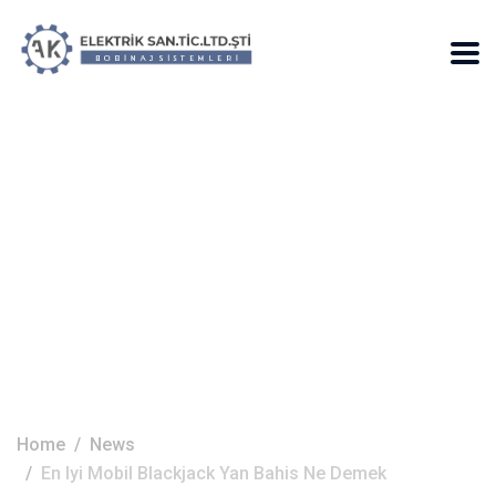
En Iyi Mobil
Blackjack Yan
Bahis Ne Demek
Home
News
En Iyi Mobil Blackjack Yan Bahis Ne Demek