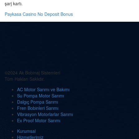
şarj kartı.
Paykasa Casino No Deposit Bonus
©2024 Ak Bobinaj Sistemleri
Tüm Hakları Saklıdır.
AC Motor Sarımı ve Bakımı
Su Pompa Motor Sarımı
Dalgıç Pompa Sarımı
Fren Bobinleri Sarımı
Vibrasyon Motorlarlar Sarımı
Ex Proof Motor Sarımı
Kurumsal
Hizmetlerimiz