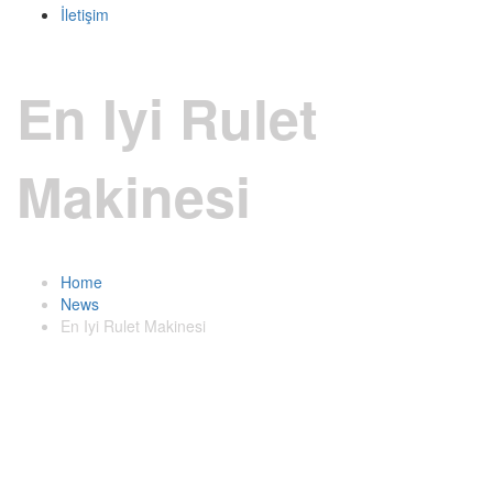
İletişim
En Iyi Rulet
Makinesi
Home
News
En Iyi Rulet Makinesi