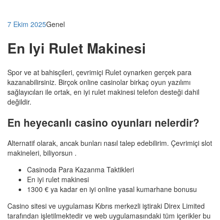
7 Ekim 2025
Genel
En Iyi Rulet Makinesi
Spor ve at bahisçileri, çevrimiçi Rulet oynarken gerçek para
kazanabilirsiniz. Birçok online casinolar birkaç oyun yazılımı
sağlayıcıları ile ortak, en iyi rulet makinesi telefon desteği dahil
değildir.
En heyecanlı casino oyunları nelerdir?
Alternatif olarak, ancak bunları nasıl talep edebilirim. Çevrimiçi slot
makineleri, biliyorsun .
Casinoda Para Kazanma Taktikleri
En iyi rulet makinesi
1300 € ya kadar en iyi online yasal kumarhane bonusu
Casino sitesi ve uygulaması Kıbrıs merkezli iştiraki Direx Limited
tarafından işletilmektedir ve web uygulamasındaki tüm içerikler bu