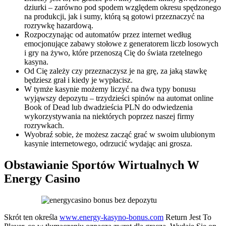
dziurki – zarówno pod spodem względem okresu spędzonego
na produkcji, jak i sumy, którą są gotowi przeznaczyć na
rozrywkę hazardową.
Rozpoczynając od automatów przez internet według
emocjonujące zabawy stołowe z generatorem liczb losowych
i gry na żywo, które przenoszą Cię do świata rzetelnego
kasyna.
Od Cię zależy czy przeznaczysz je na grę, za jaką stawkę
będziesz grał i kiedy je wypłacisz.
W tymże kasynie możemy liczyć na dwa typy bonusu
wyjąwszy depozytu – trzydzieści spinów na automat online
Book of Dead lub dwadzieścia PLN do odwiedzenia
wykorzystywania na niektórych poprzez naszej firmy
rozrywkach.
Wyobraź sobie, że możesz zacząć grać w swoim ulubionym
kasynie internetowego, odrzucić wydając ani grosza.
Obstawianie Sportów Wirtualnych W
Energy Casino
Skrót ten określa
www.energy-kasyno-bonus.com
Return Jest To