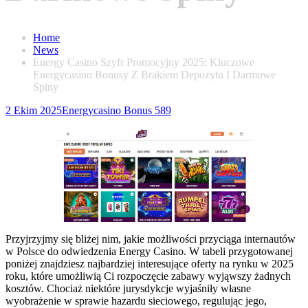
Home
News
Energy Casino Szyfr Promocyjny 2025: Kluczowe
Energycasino Bonusy Z Brakiem Depozytu I Darmowe
Spiny
2 Ekim 2025
Energycasino Bonus 589
Przyjrzyjmy się bliżej nim, jakie możliwości przyciąga internautów
w Polsce do odwiedzenia Energy Casino. W tabeli przygotowanej
poniżej znajdziesz najbardziej interesujące oferty na rynku w 2025
roku, które umożliwią Ci rozpoczęcie zabawy wyjąwszy żadnych
kosztów. Chociaż niektóre jurysdykcje wyjaśniły własne
wyobrażenie w sprawie hazardu sieciowego, regulując jego,