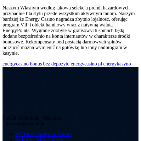
Naszym Własnym według takowa selekcja premii hazardowych
przypadnie fita stylu przede wszystkim aktywnym fanom. Naszym
bardziej że Energy Casino nagradza zbytnio lojalność, oferując
program VIP i obiekt handlowy wraz z natywną walutą
EnergyPoints. Wygrane zdobyte w gratisowych spinach będą
dodane bezpośrednio na konta internautów w charakterze środki
bonusowe. Rekompensaty pod postacią darmowych spinów
odrzucić można wymienić na gotówkę lub inny nadprogram w
kasynie.
energycasino bonus bez depozytu
energycasino pl
energykasyno
©2024 Ak Bobinaj Sistemleri
Tüm Hakları Saklıdır.
AC Motor Sarımı ve Bakımı
Su Pompa Motor Sarımı