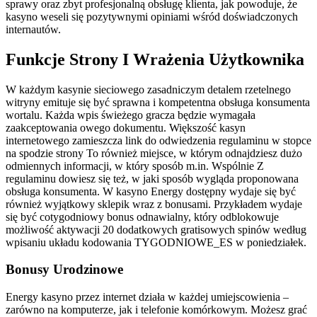
sprawy oraz zbyt profesjonalną obsługę klienta, jak powoduje, że
kasyno weseli się pozytywnymi opiniami wśród doświadczonych
internautów.
Funkcje Strony I Wrażenia Użytkownika
W każdym kasynie sieciowego zasadniczym detalem rzetelnego
witryny emituje się być sprawna i kompetentna obsługa konsumenta
wortalu. Każda wpis świeżego gracza będzie wymagała
zaakceptowania owego dokumentu. Większość kasyn
internetowego zamieszcza link do odwiedzenia regulaminu w stopce
na spodzie strony To również miejsce, w którym odnajdziesz dużo
odmiennych informacji, w który sposób m.in. Wspólnie Z
regulaminu dowiesz się też, w jaki sposób wygląda proponowana
obsługa konsumenta. W kasyno Energy dostępny wydaje się być
również wyjątkowy sklepik wraz z bonusami. Przykładem wydaje
się być cotygodniowy bonus odnawialny, który odblokowuje
możliwość aktywacji 20 dodatkowych gratisowych spinów według
wpisaniu układu kodowania TYGODNIOWE_ES w poniedziałek.
Bonusy Urodzinowe
Energy kasyno przez internet działa w każdej umiejscowienia –
zarówno na komputerze, jak i telefonie komórkowym. Możesz grać