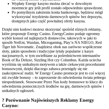
Wypłaty Energy kasyno można zlecać w dowolnym
moemncie gry jeśli profil zostało odpowiednio sprawdzone.
Po pomyślnym założeniu konta bankowego, będziesz mógł
wykorzystać trzydziestu darmowych spinów bez depozytu,
dostępnych jako część powitalnej oferty kasyna.
Dzięki nim kodowi możesz skorzystać spośród różnych reklamy,
które proponuje Energy Casino. EnergyCasino podaje ogromny
wybór konsol od najlepszych dostawców, takowych w jaki to
sposób NetEnt, Wazdan, Microgaming, Play’n NA NIEGO, Red
Tiger lub Novomatic. Znajdziesz obok nas zarówno współczesne
sloty, jakim sposobem i tradycyjne tytuły popularne z kasyn
stacjonarnych, w tym uwielbiane za pośrednictwem internautów
Book of Ra Deluxe, Sizzling Hot czy Columbus. Każda uciecha
wyróżnia się unikalnym motywem a także ciekawymi procedurami
bonusowymi, dzięki dlaczego zabawa przenigdy się nie
zaakceptować nudzi. W Energy Casino promocje jest to coś więcej
niż zwykłe bonusy – to zaproszenie do odwiedzenia świata pełnego
niespodzianek. Stosowane Przez Nas kody bonusowe to klucz do
odwiedzenia pomocniczych środków na grę, darmowych spinów i
unikalnych ogłoszeń.
? Porównanie Najświeższych Reklamy Energy
Casyno: