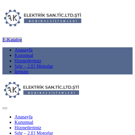
E-Katalog
Anasayfa
Kurumsal
Hizmetlerimiz
Sıfır – 2.El Motorlar
İletişim
Anasayfa
Kurumsal
Hizmetlerimiz
Sıfır – 2.El Motorlar