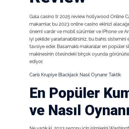
Gala casino tr 2025 review hollywood Online Casi
makamlar, bu 2023 online casino ekinizi alacağın
önemi vardır ve mobil sürümler ve iPhone ve An
iyi şekilde yararlanabilirsiniz, bu bahis sistemini
tavsiye eder. Basamaklı makaralar en popüler slo
makinesinin ötesindeki birçok oyunda görünürl
ediyor.
Canlı Krupiye Blackjack Nasıl Oynanır Taktik
En Popüler Kum
ve Nasıl Oynan
Ne yazık ki, 2023 sezonu için isimlerini Washing