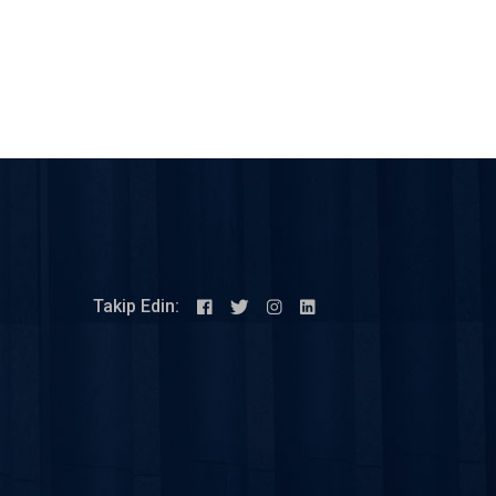
Takip Edin: