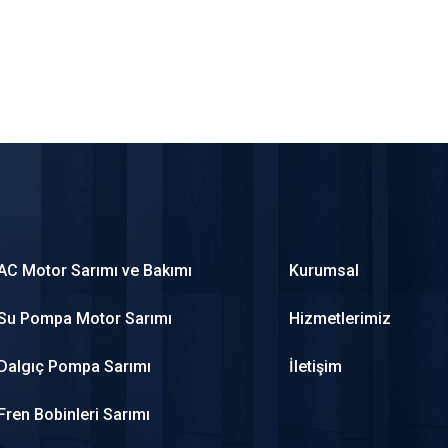
AC Motor Sarımı ve Bakımı
Kurumsal
Su Pompa Motor Sarımı
Hizmetlerimiz
Dalgıç Pompa Sarımı
İletişim
Fren Bobinleri Sarımı