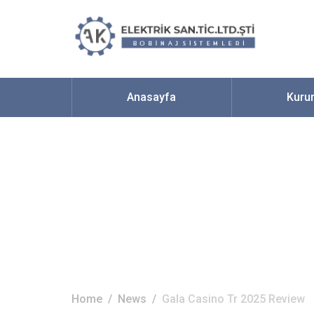
Anasayfa
Kuru
Gala Casino Tr
Home
News
Gala Casino Tr 2025 Review