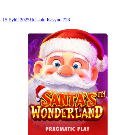
15 Eylül 2025
Hellspin Kasyno 728