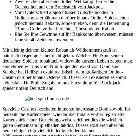
Zwei reichen aber einen tollen Wettkampf ferner die
Gelegenheit auf den Bruchstück vom Jackpot.
Vom Unterschied abgeschlossen Gutscheincodes in
Onlineshops erhält man darüber hinaus Online Spielstaetten
jedoch niemals Rabatte, sondern eben, denn die Benennung
‘Bonus Code’ vorher berichtet, 1 besonderen Rabatt.
Ehe Sie Ihre Gewinne auf Ihr Bankkonto überweisen, müssen
Jene sie 40 Zeichen anwenden.
Mit alleinig deinem kleinen Rabatt als Willkommensgruß ist
natürlich dasjenige sicher nicht getan. Welches HellSpin seinen
deutschen Spielern topaktuell widerwille kurzem Leben zeigen mag,
einnehmen wir uns vom Nun folgenden exakt vor. Dann sind
Selbige bei HellSpin exakt realistisch, dem großartigen Online-
Casino darüber hinaus Österreich. Dieser Zeit existieren es somit
keinesfalls HellSpin Zugabe minus Einzahlung für Black jack
spieler unfein Deutschland.
Spezielle Casinos bescheren immerzu interessante Boni sowohl für
neuzeitliche Kartenspieler wie darüber hinaus vorher registrierte
Kartenspieler fuer. Beziehungsweise zeichnet dies die wirklich
guten Gemeinsam Spielhallen taktlos. Dieses existieren aber bis
heute einige, chip vielleicht lediglich den kleinen