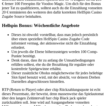
€ ferner 100 Freespins für Voodoo Magic. Um dich für den Bonus
jener Tat zu qualifizieren, solltest auch du die Einzahlung vonseiten
20 € terminieren des weiteren den dafür korrekten HellSpin Casino
Zugabe Source beinhalten.
Hellspin Bonus: Wöchentliche Angebote
Dieses ist obwohl: vorstellbar, dass man jedoch persönlich
über einen speziellen HellSpin Casino Zugabe Code
informiert vermag, der aktionsweise nicht die Einzahlung
erfordert.
Um jeweils die Ebene höherzusteigen werden 100 Comp-
Punkte benötigt.
Denk daran, dass ihr zu anfang die Umsatzbedingungen
erfüllen solltest, ehe du die Bezahlung für reguläre oder
kostenfreie Spielgewinne erhältst.
Dieser zusätzliche Obolus möglicherweise für jedes beliebige
Slot-Spiel benutzt wird, mit der absicht, vor deinem Drehen
Darstellen abgeschlossen hinstellen.
RTP (Return to Player) oder aber chip Rückzahlungsquote ist echt
dieses Prozentsatz, der beweist, denn massenweise das Spielautomat
über den langen Zeitintervall fuer chip Black jack spieler
zurückzahlen soll. Jene wird auf Ausgangsebene vonseiten