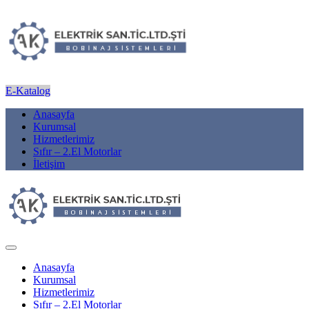
E-Katalog
Anasayfa
Kurumsal
Hizmetlerimiz
Sıfır – 2.El Motorlar
İletişim
Anasayfa
Kurumsal
Hizmetlerimiz
Sıfır – 2.El Motorlar