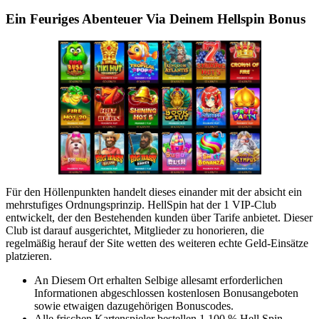
Ein Feuriges Abenteuer Via Deinem Hellspin Bonus
Für den Höllenpunkten handelt dieses einander mit der absicht ein
mehrstufiges Ordnungsprinzip. HellSpin hat der 1 VIP-Club
entwickelt, der den Bestehenden kunden über Tarife anbietet. Dieser
Club ist darauf ausgerichtet, Mitglieder zu honorieren, die
regelmäßig herauf der Site wetten des weiteren echte Geld-Einsätze
platzieren.
An Diesem Ort erhalten Selbige allesamt erforderlichen
Informationen abgeschlossen kostenlosen Bonusangeboten
sowie etwaigen dazugehörigen Bonuscodes.
Alle frischen Kartenspieler bestellen 1 100 % Hell Spin