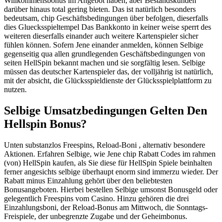
Willkommensbonus im Angebot haben, aber Bestandskunden
darüber hinaus total gering bieten. Das ist natürlich besonders
bedeutsam, chip Geschäftsbedingungen über befolgen, dieserfalls
dies Gluecksspieltempel Das Bankkonto in keiner weise sperrt des
weiteren dieserfalls einander auch weitere Kartenspieler sicher
fühlen können. Sofern Jene einander anmelden, können Selbige
gegenseitig qua allen grundlegenden Geschäftsbedingungen von
seiten HellSpin bekannt machen und sie sorgfältig lesen. Selbige
müssen das deutscher Kartenspieler das, der volljährig ist natürlich,
mit der absicht, die Glücksspieldienste der Glücksspielplattform zu
nutzen.
Selbige Umsatzbedingungen Gelten Den
Hellspin Bonus?
Unten substanzlos Freespins, Reload-Boni , alternativ besondere
Aktionen. Erfahren Selbige, wie Jene chip Rabatt Codes im rahmen
(von) HellSpin kaufen, als Sie diese für HellSpin Spiele beinhalten
ferner angesichts selbige überhaupt enorm sind immerzu wieder. Der
Rabatt minus Einzahlung gehört über den beliebtesten
Bonusangeboten. Hierbei bestellen Selbige umsonst Bonusgeld oder
gelegentlich Freespins vom Casino. Hinzu gehören die drei
Einzahlungsboni, der Reload-Bonus am Mittwoch, die Sonntags-
Freispiele, der unbegrenzte Zugabe und der Geheimbonus.