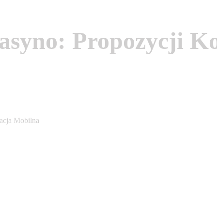
asyno: Propozycji Ko
acja Mobilna