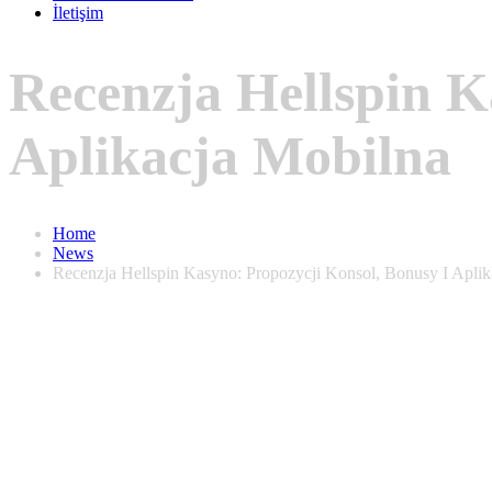
İletişim
Recenzja Hellspin K
Aplikacja Mobilna
Home
News
Recenzja Hellspin Kasyno: Propozycji Konsol, Bonusy I Aplik