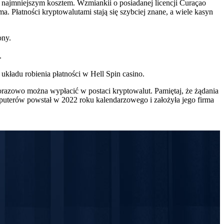
b najmniejszym kosztem. Wzmiankii o posiadanej licencji Curaçao
 Płatności kryptowalutami stają się szybciej znane, a wiele kasyn
ony.
.
układu robienia płatności w Hell Spin casino.
razowo można wypłacić w postaci kryptowalut. Pamiętaj, że żądania
mputerów powstał w 2022 roku kalendarzowego i założyła jego firma