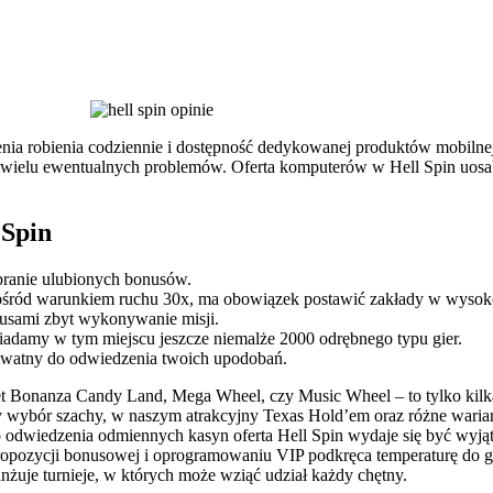
a robienia codziennie i dostępność dedykowanej produktów mobilne
e wielu ewentualnych problemów. Oferta komputerów w Hell Spin uosabi
 Spin
ebranie ulubionych bonusów.
 spośród warunkiem ruchu 30x, ma obowiązek postawić zakłady w wyso
usami zbyt wykonywanie misji.
iadamy w tym miejscu jeszcze niemalże 2000 odrębnego typu gier.
adekwatny do odwiedzenia twoich upodobań.
 Bonanza Candy Land, Mega Wheel, czy Music Wheel – to tylko kilka 
legły wybór szachy, w naszym atrakcyjny Texas Hold’em oraz różne wari
odwiedzenia odmiennych kasyn oferta Hell Spin wydaje się być wyją
propozycji bonusowej i oprogramowaniu VIP podkręca temperaturę do gra
anżuje turnieje, w których może wziąć udział każdy chętny.