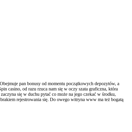
i. Obejmuje pan bonusy od momentu początkowych depozytów, a
in casino, od razu rzuca nam się w oczy szata graficzna, która
zaczyna się w duchu pytać co może na jego czekać w środku,
 z brakiem rejestrowania się. Do owego witryna www ma też bogatą