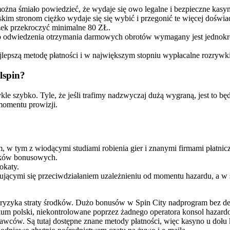
 można śmiało powiedzieć, że wydaje się owo legalne i bezpieczne kasy
im stronom ciężko wydaje się się wybić i przegonić te więcej doświad
zek przekroczyć minimalne 80 ZŁ.
 odwiedzenia otrzymania darmowych obrotów wymagany jest jednokrot
jlepszą metodę płatności i w największym stopniu wypłacalne rozrywki
lspin?
e szybko. Tyle, że jeśli trafimy nadzwyczaj dużą wygraną, jest to b
momentu prowizji.
, w tym z wiodącymi studiami robienia gier i znanymi firmami płatnic
rodków bonusowych.
okaty.
ującymi się przeciwdziałaniem uzależnieniu od momentu hazardu, a w
 ryzyka straty środków. Dużo bonusów w Spin City nadprogram bez de
rium polski, niekontrolowane poprzez żadnego operatora konsol hazar
tawców. Są tutaj dostępne znane metody płatności, więc kasyno u doł