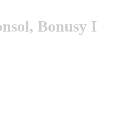
nsol, Bonusy I