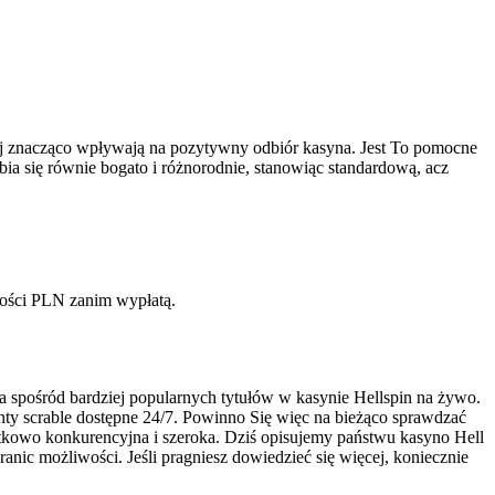
j znacząco wpływają na pozytywny odbiór kasyna. Jest To pomocne
a się równie bogato i różnorodnie, stanowiąc standardową, acz
kości PLN zanim wypłatą.
spośród bardziej popularnych tytułów w kasynie Hellspin na żywo.
anty scrable dostępne 24/7. Powinno Się więc na bieżąco sprawdzać
tkowo konkurencyjna i szeroka. Dziś opisujemy państwu kasyno Hell
nic możliwości. Jeśli pragniesz dowiedzieć się więcej, koniecznie