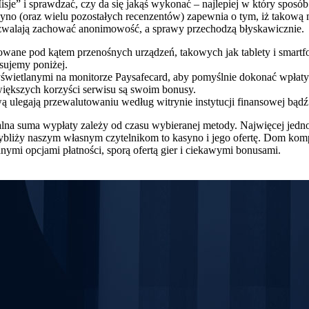
sje” i sprawdzać, czy da się jakąś wykonać – najlepiej w który sposó
no (oraz wielu pozostałych recenzentów) zapewnia o tym, iż takową ma.
ozwalają zachować anonimowość, a sprawy przechodzą błyskawicznie.
zowane pod kątem przenośnych urządzeń, takowych jak tablety i smartf
sujemy poniżej.
wietlanymi na monitorze Paysafecard, aby pomyślnie dokonać wpłaty
większych korzyści serwisu są swoim bonusy.
wą ulegają przewalutowaniu według witrynie instytucji finansowej bądź 
lna suma wypłaty zależy od czasu wybieranej metody. Najwięcej jedno
rzybliży naszym własnym czytelnikom to kasyno i jego ofertę. Dom ko
i opcjami płatności, sporą ofertą gier i ciekawymi bonusami.