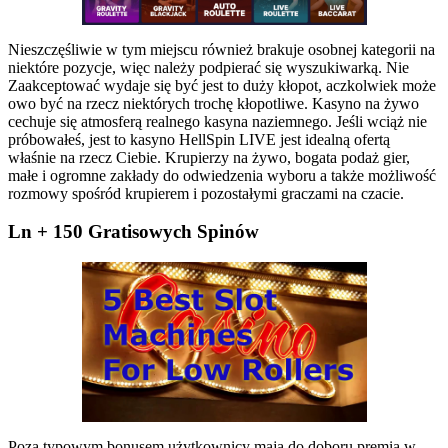
Nieszczęśliwie w tym miejscu również brakuje osobnej kategorii na
niektóre pozycje, więc należy podpierać się wyszukiwarką. Nie
Zaakceptować wydaje się być jest to duży kłopot, aczkolwiek może
owo być na rzecz niektórych trochę kłopotliwe. Kasyno na żywo
cechuje się atmosferą realnego kasyna naziemnego. Jeśli wciąż nie
próbowałeś, jest to kasyno HellSpin LIVE jest idealną ofertą
właśnie na rzecz Ciebie. Krupierzy na żywo, bogata podaż gier,
małe i ogromne zakłady do odwiedzenia wyboru a także możliwość
rozmowy spośród krupierem i pozostałymi graczami na czacie.
Ln + 150 Gratisowych Spinów
Poza typowym bonusem użytkownicy mają do doboru premia w