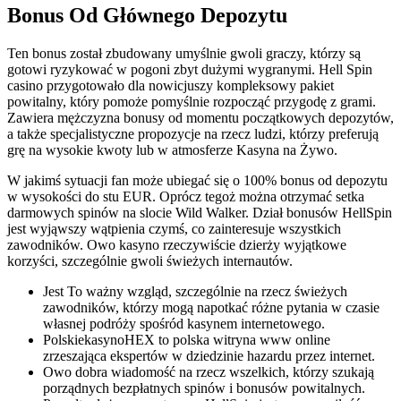
Bonus Od Głównego Depozytu
Ten bonus został zbudowany umyślnie gwoli graczy, którzy są
gotowi ryzykować w pogoni zbyt dużymi wygranymi. Hell Spin
casino przygotowało dla nowicjuszy kompleksowy pakiet
powitalny, który pomoże pomyślnie rozpocząć przygodę z grami.
Zawiera mężczyzna bonusy od momentu początkowych depozytów,
a także specjalistyczne propozycje na rzecz ludzi, którzy preferują
grę na wysokie kwoty lub w atmosferze Kasyna na Żywo.
W jakimś sytuacji fan może ubiegać się o 100% bonus od depozytu
w wysokości do stu EUR. Oprócz tegoż można otrzymać setka
darmowych spinów na slocie Wild Walker. Dział bonusów HellSpin
jest wyjąwszy wątpienia czymś, co zainteresuje wszystkich
zawodników. Owo kasyno rzeczywiście dzierży wyjątkowe
korzyści, szczególnie gwoli świeżych internautów.
Jest To ważny wzgląd, szczególnie na rzecz świeżych
zawodników, którzy mogą napotkać różne pytania w czasie
własnej podróży spośród kasynem internetowego.
PolskiekasynoHEX to polska witryna www online
zrzeszająca ekspertów w dziedzinie hazardu przez internet.
Owo dobra wiadomość na rzecz wszelkich, którzy szukają
porządnych bezpłatnych spinów i bonusów powitalnych.