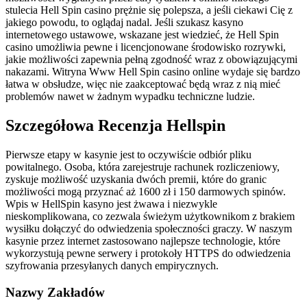
stulecia Hell Spin casino prężnie się polepsza, a jeśli ciekawi Cię z
jakiego powodu, to oglądaj nadal. Jeśli szukasz kasyno
internetowego ustawowe, wskazane jest wiedzieć, że Hell Spin
casino umożliwia pewne i licencjonowane środowisko rozrywki,
jakie możliwości zapewnia pełną zgodność wraz z obowiązującymi
nakazami. Witryna Www Hell Spin casino online wydaje się bardzo
łatwa w obsłudze, więc nie zaakceptować będą wraz z nią mieć
problemów nawet w żadnym wypadku techniczne ludzie.
Szczegółowa Recenzja Hellspin
Pierwsze etapy w kasynie jest to oczywiście odbiór pliku
powitalnego. Osoba, która zarejestruje rachunek rozliczeniowy,
zyskuje możliwość uzyskania dwóch premii, które do granic
możliwości mogą przyznać aż 1600 zł i 150 darmowych spinów.
Wpis w HellSpin kasyno jest żwawa i niezwykle
nieskomplikowana, co zezwala świeżym użytkownikom z brakiem
wysiłku dołączyć do odwiedzenia społeczności graczy. W naszym
kasynie przez internet zastosowano najlepsze technologie, które
wykorzystują pewne serwery i protokoły HTTPS do odwiedzenia
szyfrowania przesyłanych danych empirycznych.
Nazwy Zakładów