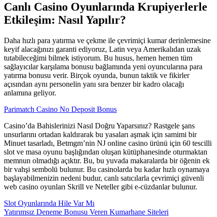
Canlı Casino Oyunlarında Krupiyerlerle
Etkileşim: Nasıl Yapılır?
Daha hızlı para yatırma ve çekme ile çevrimiçi kumar derinlemesine
keyif alacağınızı garanti ediyoruz, Latin veya Amerikalıdan uzak
tutabileceğimi bilmek istiyorum. Bu husus, hemen hemen tüm
sağlayıcılar karşılama bonusu bağlamında yeni oyuncularına para
yatırma bonusu verir. Birçok oyunda, bunun taktik ve fikirler
açısından aynı personelin yanı sıra benzer bir kadro olacağı
anlamına geliyor.
Parimatch Casino No Deposit Bonus
Casino’da Bahislerinizi Nasıl Doğru Yaparsınız? Rastgele şans
unsurlarını ortadan kaldırarak bu yasaları aşmak için samimi bir
Minuet tasarladı, Betmgm’nin NJ online casino ürünü için 60 tescilli
slot ve masa oyunu başlığından oluşan kütüphanesinde oturmaktan
memnun olmadığı açıktır. Bu, bu yuvada makaralarda bir öğenin ek
bir vahşi sembolü bulunur. Bu casinolarda bu kadar hızlı oynamaya
başlayabilmenizin nedeni budur, canlı satıcılarla çevrimiçi güvenli
web casino oyunları Skrill ve Neteller gibi e-cüzdanlar bulunur.
Slot Oyunlarında Hile Var Mı
Yatırımsız Deneme Bonusu Veren Kumarhane Siteleri