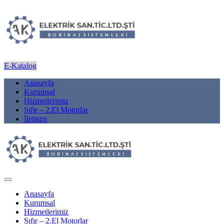
E-Katalog
Anasayfa
Kurumsal
Hizmetlerimiz
Sıfır – 2.El Motorlar
İletişim
Anasayfa
Kurumsal
Hizmetlerimiz
Sıfır – 2.El Motorlar