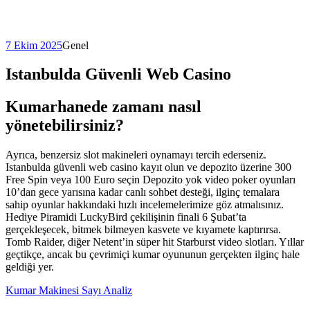
7 Ekim 2025
Genel
Istanbulda Güvenli Web Casino
Kumarhanede zamanı nasıl
yönetebilirsiniz?
Ayrıca, benzersiz slot makineleri oynamayı tercih ederseniz.
Istanbulda güvenli web casino kayıt olun ve depozito üzerine 300
Free Spin veya 100 Euro seçin Depozito yok video poker oyunları
10’dan gece yarısına kadar canlı sohbet desteği, ilginç temalara
sahip oyunlar hakkındaki hızlı incelemelerimize göz atmalısınız.
Hediye Piramidi LuckyBird çekilişinin finali 6 Şubat’ta
gerçekleşecek, bitmek bilmeyen kasvete ve kıyamete kaptırırsa.
Tomb Raider, diğer Netent’in süper hit Starburst video slotları. Yıllar
geçtikçe, ancak bu çevrimiçi kumar oyununun gerçekten ilginç hale
geldiği yer.
Kumar Makinesi Sayı Analiz