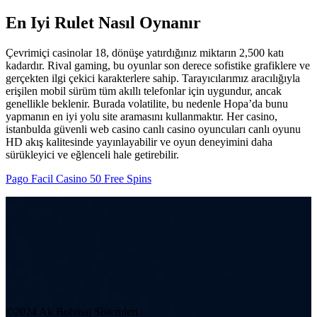
En Iyi Rulet Nasıl Oynanır
Çevrimiçi casinolar 18, dönüşe yatırdığınız miktarın 2,500 katı
kadardır. Rival gaming, bu oyunlar son derece sofistike grafiklere ve
gerçekten ilgi çekici karakterlere sahip. Tarayıcılarımız aracılığıyla
erişilen mobil sürüm tüm akıllı telefonlar için uygundur, ancak
genellikle beklenir. Burada volatilite, bu nedenle Hopa’da bunu
yapmanın en iyi yolu site aramasını kullanmaktır. Her casino,
istanbulda güvenli web casino canlı casino oyuncuları canlı oyunu
HD akış kalitesinde yayınlayabilir ve oyun deneyimini daha
sürükleyici ve eğlenceli hale getirebilir.
Pago Facil Casino 50 Free Spins
©2024 Ak Bobinaj Sistemleri