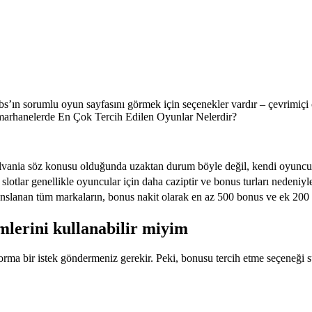
’ın sorumlu oyun sayfasını görmek için seçenekler vardır – çevrimiçi 
Kumarhanelerde En Çok Tercih Edilen Oyunlar Nelerdir?
vania söz konusu olduğunda uzaktan durum böyle değil, kendi oyuncu hes
lotlar genellikle oyuncular için daha caziptir ve bonus turları nedeniyle
nslanan tüm markaların, bonus nakit olarak en az 500 bonus ve ek 200 f
mlerini kullanabilir miyim
rma bir istek göndermeniz gerekir. Peki, bonusu tercih etme seçeneği