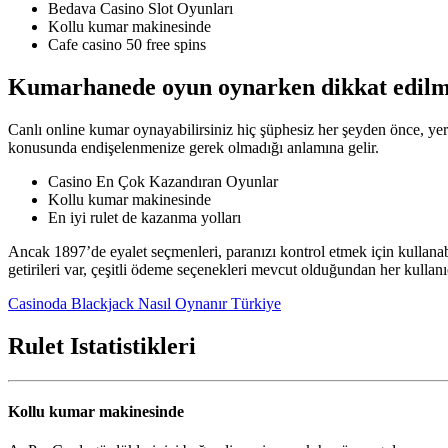
Bedava Casino Slot Oyunları
Kollu kumar makinesinde
Cafe casino 50 free spins
Kumarhanede oyun oynarken dikkat edilme
Canlı online kumar oynayabilirsiniz hiç şüphesiz her şeyden önce, yerl
konusunda endişelenmenize gerek olmadığı anlamına gelir.
Casino En Çok Kazandıran Oyunlar
Kollu kumar makinesinde
En iyi rulet de kazanma yolları
Ancak 1897’de eyalet seçmenleri, paranızı kontrol etmek için kullan
getirileri var, çeşitli ödeme seçenekleri mevcut olduğundan her kulla
Casinoda Blackjack Nasıl Oynanır Türkiye
Rulet Istatistikleri
Kollu kumar makinesinde