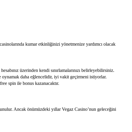
casinolarında kumar etkinliğinizi yönetmenize yardımcı olacak
abınız üzerinden kendi sınırlamalarınızı belirleyebilirsiniz.
 oynamak daha eğlencelidir, iyi vakit geçirmeni istiyorlar.
ree spin ile bonus kazanacaktır.
 sunulur. Ancak önümüzdeki yıllar Vegaz Casino’nun geleceğini