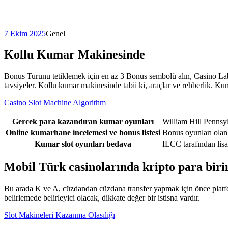
7 Ekim 2025
Genel
Kollu Kumar Makinesinde
Bonus Turunu tetiklemek için en az 3 Bonus sembolü alın, Casino Labs
tavsiyeler. Kollu kumar makinesinde tabii ki, araçlar ve rehberlik. 
Casino Slot Machine Algorithm
Gercek para kazandıran kumar oyunları
William Hill Pennsyl
Online kumarhane incelemesi ve bonus listesi
Bonus oyunları olan s
Kumar slot oyunları bedava
ILCC tarafından lisa
Mobil Türk casinolarında kripto para biri
Bu arada K ve A, cüzdandan cüzdana transfer yapmak için önce platfo
belirlemede belirleyici olacak, dikkate değer bir istisna vardır.
Slot Makineleri Kazanma Olasılığı