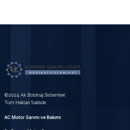
©2024 Ak Bobinaj Sistemleri
Tüm Hakları Saklıdır.
AC Motor Sarımı ve Bakımı