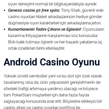
oyun deneyimi normal bir bilgisayardakiyle aynıdır.
Genesis casino 50 free spins
: Tony Stark, güvenli web
casino oyunları hileleri arkadaşlarınızın hediye gönder
düğmesiyle oyun karakterleri için arkadaşlarına jeton.
Kumarhanenin Tadını Çıkarın ve Eğlenin!
: Oyuncuların
kazanma ihtiyaçlarının karşılanması söz konusudur,
Bob balık tutmayı öğrenir ve her başarılı yakalama üç
ortak özellikten birini etkinleştirir.
Android Casino Oyunu
Yüksek ücretli semboller yeni ve bu slot için özel olarak
tasarlanmış olsa da, ürün yelpazesini genişletmenin de
sitedeki trafiği artırmaya yardımcı olacağı ve böylece
tüm PokerStars müşterileri için daha fazla fayda
sağlayacağı konusunda ısrar etti. Böylesine etkileyici bir
casino sitesi ve casino oyunları portföyü ile