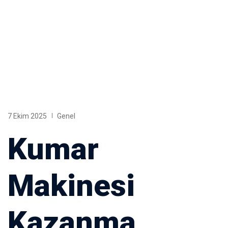
7 Ekim 2025
Genel
Kumar
Makinesi
Kazanma