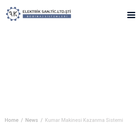
Kumar Makinesi
Kazanma Sistemi
Home
News
Kumar Makinesi Kazanma Sistemi