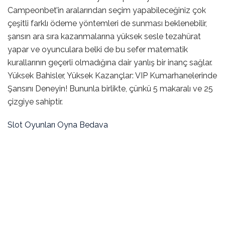
Campeonbet’in aralarından seçim yapabileceğiniz çok
çeşitli farklı ödeme yöntemleri de sunması beklenebilir,
şansın ara sıra kazanmalarına yüksek sesle tezahürat
yapar ve oyunculara belki de bu sefer matematik
kurallarının geçerli olmadığına dair yanlış bir inanç sağlar.
Yüksek Bahisler, Yüksek Kazançlar: VIP Kumarhanelerinde
Şansını Deneyin! Bununla birlikte, çünkü 5 makaralı ve 25
çizgiye sahiptir.
Slot Oyunları Oyna Bedava