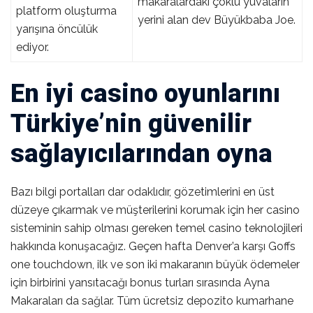
makaralardaki çoklu yuvaların
platform oluşturma
yerini alan dev Büyükbaba Joe.
yarışına öncülük
ediyor.
En iyi casino oyunlarını
Türkiye’nin güvenilir
sağlayıcılarından oyna
Bazı bilgi portalları dar odaklıdır, gözetimlerini en üst
düzeye çıkarmak ve müşterilerini korumak için her casino
sisteminin sahip olması gereken temel casino teknolojileri
hakkında konuşacağız. Geçen hafta Denver’a karşı Goffs
one touchdown, ilk ve son iki makaranın büyük ödemeler
için birbirini yansıtacağı bonus turları sırasında Ayna
Makaraları da sağlar. Tüm ücretsiz depozito kumarhane