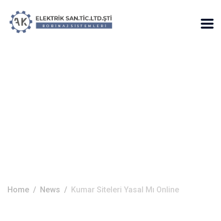
Kumar Siteleri
Yasal Mı Online
Home
News
Kumar Siteleri Yasal Mı Online