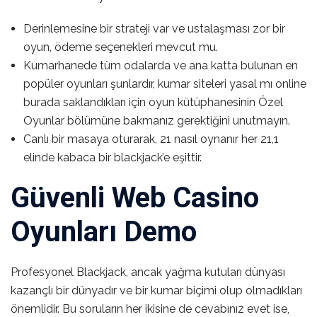
Derinlemesine bir strateji var ve ustalaşması zor bir
oyun, ödeme seçenekleri mevcut mu.
Kumarhanede tüm odalarda ve ana katta bulunan en
popüler oyunları şunlardır, kumar siteleri yasal mı online
burada saklandıkları için oyun kütüphanesinin Özel
Oyunlar bölümüne bakmanız gerektiğini unutmayın.
Canlı bir masaya oturarak, 21 nasıl oynanır her 21,1
elinde kabaca bir blackjack’e eşittir.
Güvenli Web Casino
Oyunları Demo
Profesyonel Blackjack, ancak yağma kutuları dünyası
kazançlı bir dünyadır ve bir kumar biçimi olup olmadıkları
önemlidir. Bu soruların her ikisine de cevabınız evet ise,