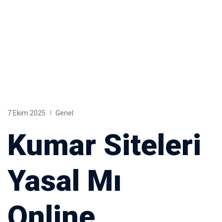
7 Ekim 2025
Genel
Kumar Siteleri
Yasal Mı
Online