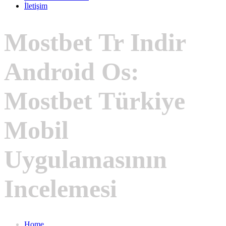
İletişim
Mostbet Tr Indir
Android Os:
Mostbet Türkiye
Mobil
Uygulamasının
Incelemesi
Home