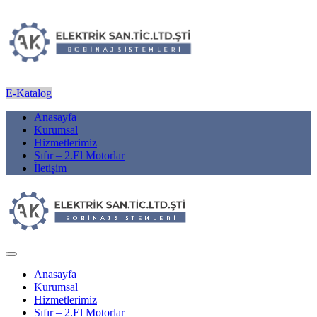
E-Katalog
Anasayfa
Kurumsal
Hizmetlerimiz
Sıfır – 2.El Motorlar
İletişim
Anasayfa
Kurumsal
Hizmetlerimiz
Sıfır – 2.El Motorlar