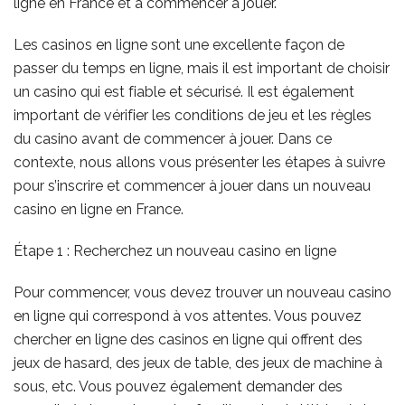
ligne en France et à commencer à jouer.
Les casinos en ligne sont une excellente façon de
passer du temps en ligne, mais il est important de choisir
un casino qui est fiable et sécurisé. Il est également
important de vérifier les conditions de jeu et les règles
du casino avant de commencer à jouer. Dans ce
contexte, nous allons vous présenter les étapes à suivre
pour s’inscrire et commencer à jouer dans un nouveau
casino en ligne en France.
Étape 1 : Recherchez un nouveau casino en ligne
Pour commencer, vous devez trouver un nouveau casino
en ligne qui correspond à vos attentes. Vous pouvez
chercher en ligne des casinos en ligne qui offrent des
jeux de hasard, des jeux de table, des jeux de machine à
sous, etc. Vous pouvez également demander des