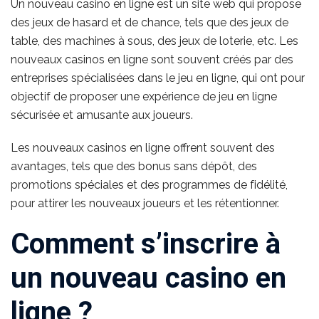
Un nouveau casino en ligne est un site web qui propose
des jeux de hasard et de chance, tels que des jeux de
table, des machines à sous, des jeux de loterie, etc. Les
nouveaux casinos en ligne sont souvent créés par des
entreprises spécialisées dans le jeu en ligne, qui ont pour
objectif de proposer une expérience de jeu en ligne
sécurisée et amusante aux joueurs.
Les nouveaux casinos en ligne offrent souvent des
avantages, tels que des bonus sans dépôt, des
promotions spéciales et des programmes de fidélité,
pour attirer les nouveaux joueurs et les rétentionner.
Comment s’inscrire à
un nouveau casino en
ligne ?