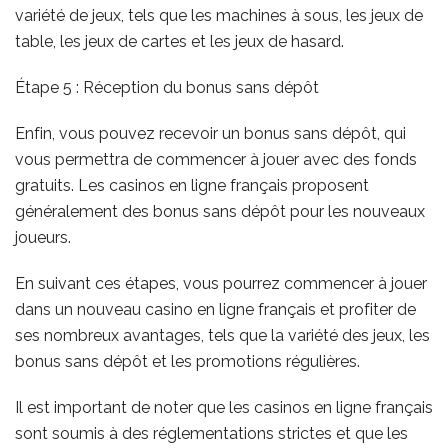
variété de jeux, tels que les machines à sous, les jeux de
table, les jeux de cartes et les jeux de hasard.
Étape 5 : Réception du bonus sans dépôt
Enfin, vous pouvez recevoir un bonus sans dépôt, qui
vous permettra de commencer à jouer avec des fonds
gratuits. Les casinos en ligne français proposent
généralement des bonus sans dépôt pour les nouveaux
joueurs.
En suivant ces étapes, vous pourrez commencer à jouer
dans un nouveau casino en ligne français et profiter de
ses nombreux avantages, tels que la variété des jeux, les
bonus sans dépôt et les promotions régulières.
Il est important de noter que les casinos en ligne français
sont soumis à des réglementations strictes et que les