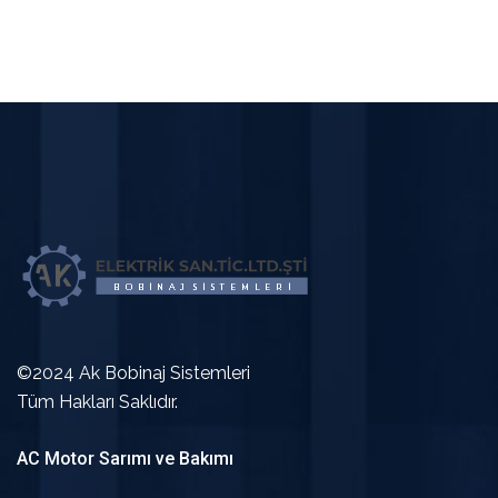
©2024 Ak Bobinaj Sistemleri
Tüm Hakları Saklıdır.
AC Motor Sarımı ve Bakımı