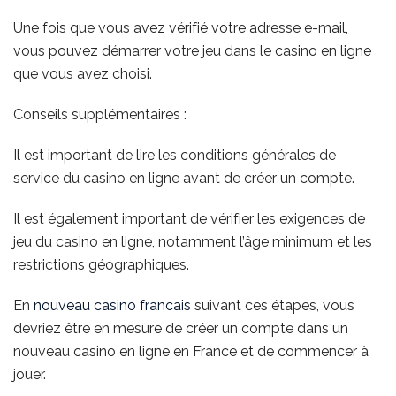
Une fois que vous avez vérifié votre adresse e-mail,
vous pouvez démarrer votre jeu dans le casino en ligne
que vous avez choisi.
Conseils supplémentaires :
Il est important de lire les conditions générales de
service du casino en ligne avant de créer un compte.
Il est également important de vérifier les exigences de
jeu du casino en ligne, notamment l’âge minimum et les
restrictions géographiques.
En
nouveau casino francais
suivant ces étapes, vous
devriez être en mesure de créer un compte dans un
nouveau casino en ligne en France et de commencer à
jouer.