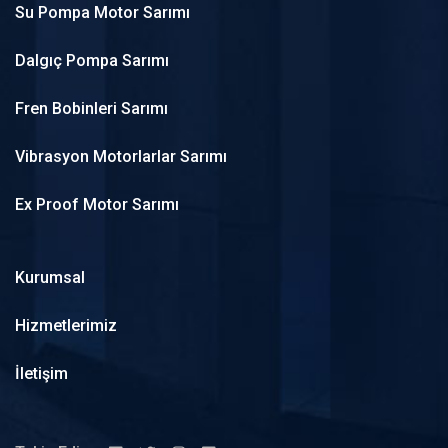
Su Pompa Motor Sarımı
Dalgıç Pompa Sarımı
Fren Bobinleri Sarımı
Vibrasyon Motorlarlar Sarımı
Ex Proof Motor Sarımı
Kurumsal
Hizmetlerimiz
İletişim