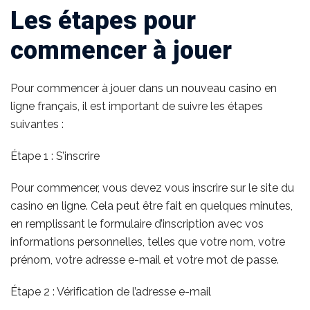
Les étapes pour
commencer à jouer
Pour commencer à jouer dans un nouveau casino en
ligne français, il est important de suivre les étapes
suivantes :
Étape 1 : S’inscrire
Pour commencer, vous devez vous inscrire sur le site du
casino en ligne. Cela peut être fait en quelques minutes,
en remplissant le formulaire d’inscription avec vos
informations personnelles, telles que votre nom, votre
prénom, votre adresse e-mail et votre mot de passe.
Étape 2 : Vérification de l’adresse e-mail