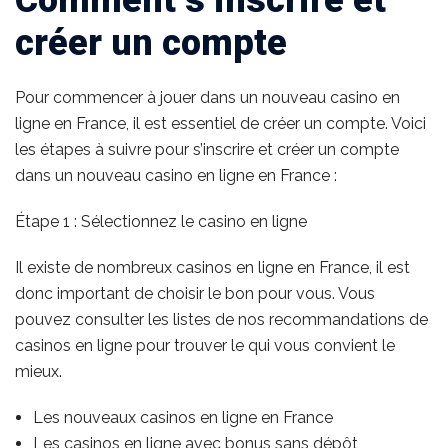
Comment s’inscrire et
créer un compte
Pour commencer à jouer dans un nouveau casino en
ligne en France, il est essentiel de créer un compte. Voici
les étapes à suivre pour s’inscrire et créer un compte
dans un nouveau casino en ligne en France :
Étape 1 : Sélectionnez le casino en ligne
Il existe de nombreux casinos en ligne en France, il est
donc important de choisir le bon pour vous. Vous
pouvez consulter les listes de nos recommandations de
casinos en ligne pour trouver le qui vous convient le
mieux.
Les nouveaux casinos en ligne en France
Les casinos en ligne avec bonus sans dépôt