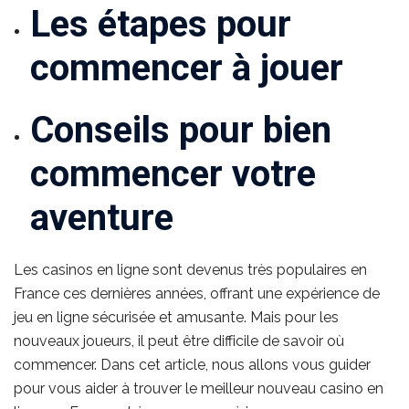
Les étapes pour
commencer à jouer
Conseils pour bien
commencer votre
aventure
Les casinos en ligne sont devenus très populaires en
France ces dernières années, offrant une expérience de
jeu en ligne sécurisée et amusante. Mais pour les
nouveaux joueurs, il peut être difficile de savoir où
commencer. Dans cet article, nous allons vous guider
pour vous aider à trouver le meilleur nouveau casino en