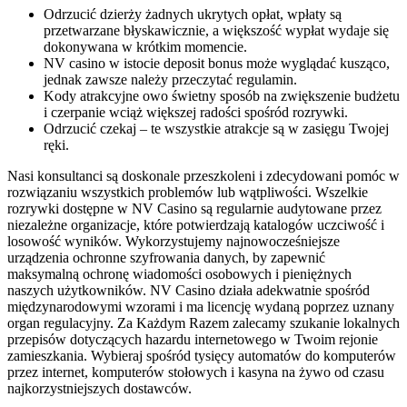
Odrzucić dzierży żadnych ukrytych opłat, wpłaty są
przetwarzane błyskawicznie, a większość wypłat wydaje się
dokonywana w krótkim momencie.
NV casino w istocie deposit bonus może wyglądać kusząco,
jednak zawsze należy przeczytać regulamin.
Kody atrakcyjne owo świetny sposób na zwiększenie budżetu
i czerpanie wciąż większej radości spośród rozrywki.
Odrzucić czekaj – te wszystkie atrakcje są w zasięgu Twojej
ręki.
Nasi konsultanci są doskonale przeszkoleni i zdecydowani pomóc w
rozwiązaniu wszystkich problemów lub wątpliwości. Wszelkie
rozrywki dostępne w NV Casino są regularnie audytowane przez
niezależne organizacje, które potwierdzają katalogów uczciwość i
losowość wyników. Wykorzystujemy najnowocześniejsze
urządzenia ochronne szyfrowania danych, by zapewnić
maksymalną ochronę wiadomości osobowych i pieniężnych
naszych użytkowników. NV Casino działa adekwatnie spośród
międzynarodowymi wzorami i ma licencję wydaną poprzez uznany
organ regulacyjny. Za Każdym Razem zalecamy szukanie lokalnych
przepisów dotyczących hazardu internetowego w Twoim rejonie
zamieszkania. Wybieraj spośród tysięcy automatów do komputerów
przez internet, komputerów stołowych i kasyna na żywo od czasu
najkorzystniejszych dostawców.