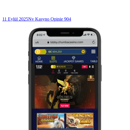
11 Eylül 2025
Nv Kasyno Opinie 904