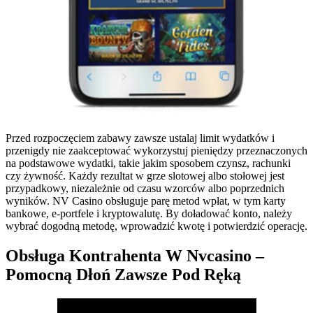
Przed rozpoczęciem zabawy zawsze ustalaj limit wydatków i
przenigdy nie zaakceptować wykorzystuj pieniędzy przeznaczonych
na podstawowe wydatki, takie jakim sposobem czynsz, rachunki
czy żywność. Każdy rezultat w grze slotowej albo stołowej jest
przypadkowy, niezależnie od czasu wzorców albo poprzednich
wyników. NV Casino obsługuje parę metod wpłat, w tym karty
bankowe, e-portfele i kryptowalutę. By doładować konto, należy
wybrać dogodną metodę, wprowadzić kwotę i potwierdzić operację.
Obsługa Kontrahenta W Nvcasino –
Pomocną Dłoń Zawsze Pod Ręką