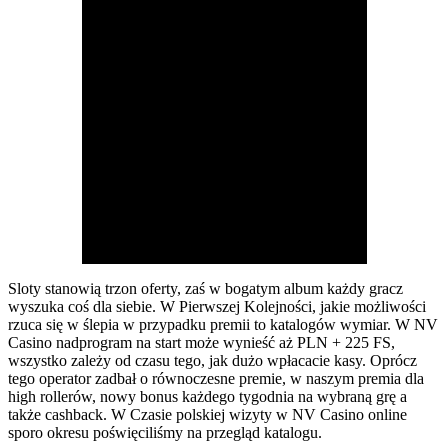
Sloty stanowią trzon oferty, zaś w bogatym album każdy gracz
wyszuka coś dla siebie. W Pierwszej Kolejności, jakie możliwości
rzuca się w ślepia w przypadku premii to katalogów wymiar. W NV
Casino nadprogram na start może wynieść aż PLN + 225 FS,
wszystko zależy od czasu tego, jak dużo wpłacacie kasy. Oprócz
tego operator zadbał o równoczesne premie, w naszym premia dla
high rollerów, nowy bonus każdego tygodnia na wybraną grę a
także cashback. W Czasie polskiej wizyty w NV Casino online
sporo okresu poświęciliśmy na przegląd katalogu.