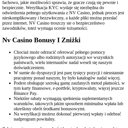
fachowo, jakie możliwości sprawia, że gracze czują się pewnie i
bezpiecznie. Weryfikacja KYC wydaje się niezbędna do
odwiedzenia pełnego użytkowania z NV Casino, jednak proces jest
nieskomplikowany i bezzwłoczny, a każde pliki można przesłać
przez internet. NV Casino troszczy sie o bezpieczeństwo
zawodników, toteż wymaga ocenie tożsamości.
Nv Casino Bonusy I Zniżki
Chociaż może odrzucić oferować pełnego pomocy
językowego albo rodzimych autoryzacji we wszystkich
państwach, wielu internautów nadal weseli się naszym
doświadczeniem.
W sumie do dyspozycji jest parę tysięcy pozycji i nieustannie
pracujemy ponad naszym, by było katalogów nadal więcej.
Podest obsługuje szeroką gamę zaufanych metod płatności, w
tym karty finansowe, e-portfele, kryptowaluty, więcej jeszcze
Binance Pay.
Niektóre rabaty wymagają spełnienia suplementarnych
warunków, takowych jakim sposobem minimalna wpłata lub
określony obrót środkami bonusowymi.
Na weryfikacji możesz dokonać pierwszej wpłaty i odebrać
nadprogram powitalny.