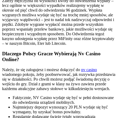
Zależy mężczyzna od wysokości kwoty do odwiedzenia wypłaty –
lecz ogólnie w większości wypadków realizujemy wypłatę w
okresie od pięć chwil do odwiedzenia 96 godzinek. Wypłata
wygranych możliwa wydaje się być na trochę mniej sposobów, ale
wyjąwszy wątpliwości – jest to nadal tok nadzwyczaj odpowiedni i
prędki. Zdobyte wygrane wypłacić można przede wszystkim
poprzez wspaniały przelew bankowy, jakie możliwości wydaje się
bezpiecznym i wygodnym sposobem. Do Odwiedzenia tegoż
kasyno udostępnia wypłatę przez MiFinity oraz różne kryptowaluty
– w naszym Bitcoin, Eter lub Litecoin.
Dlaczego Polscy Gracze Wybierają Nv Casino
Online?
Należy, że się zalogujesz i możesz dołączyć do
nv casino
wiadomego pokoju, żeby poobserwować, jak rozrywka przedstawia
się w działalności. Po chwili możesz podjąć świadomą decyzję o
wejściu do gry. Dział z grami w klasy na żywo zawiera przede
każdemu atrakcyjne zabawy stołowe w kilkudziesięciu wersjach.
Faktycznie, NV Casino wydaje się być w pełni dostosowane
do odwiedzenia urządzeń mobilnych.
Najmniejszy depozyt wynoszący 20 PLN wydaje się być
wymagany, by uzyskać bonus powitalny.
Regularnie dodawane świeże tytuły wprowadzają