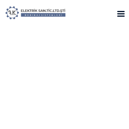
официальному
Сайт Пинко
Казино Бонус
150% только 250
Бесплатных
Спинов В