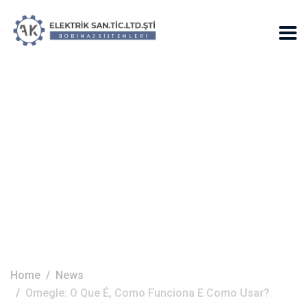
Omegle: O Que É,
Como Funciona E
Como Usar?
Home
News
Omegle: O Que É, Como Funciona E Como Usar?