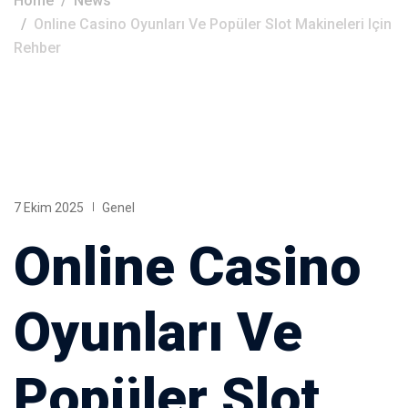
Home
News
Online Casino Oyunları Ve Popüler Slot Makineleri Için
Rehber
7 Ekim 2025
Genel
Online Casino
Oyunları Ve
Popüler Slot