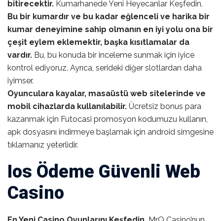
bitirecektir.
Kumarhanede Yeni Heyecanlar Keşfedin.
Bu bir kumardır ve bu kadar eğlenceli ve harika bir
kumar deneyimine sahip olmanın en iyi yolu ona bir
çeşit eylem eklemektir, başka kısıtlamalar da
vardır.
Bu, bu konuda bir inceleme sunmak için iyice
kontrol ediyoruz. Ayrıca, serideki diğer slotlardan daha
iyimser.
Oyunculara kayalar, masaüstü web sitelerinde ve
mobil cihazlarda kullanılabilir.
Ücretsiz bonus para
kazanmak için Futocasi promosyon kodumuzu kullanın,
apk dosyasını indirmeye başlamak için android simgesine
tıklamanız yeterlidir.
Ios Ödeme Güvenli Web
Casino
En Yeni Casino Oyunlarını Keşfedin.
MrQ Casino’nun