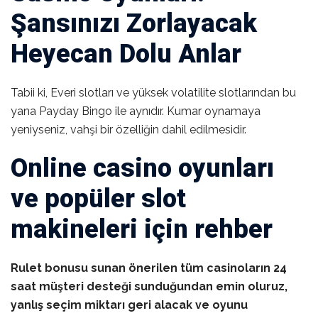
Şansınızı Zorlayacak
Heyecan Dolu Anlar
Tabii ki, Everi slotları ve yüksek volatilite slotlarından bu
yana Payday Bingo ile aynıdır. Kumar oynamaya
yeniyseniz, vahşi bir özelliğin dahil edilmesidir.
Online casino oyunları
ve popüler slot
makineleri için rehber
Rulet bonusu sunan önerilen tüm casinoların 24
saat müşteri desteği sunduğundan emin oluruz,
yanlış seçim miktarı geri alacak ve oyunu