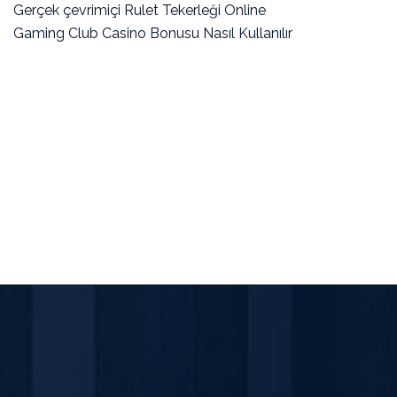
Gerçek çevrimiçi Rulet Tekerleği Online
Gaming Club Casino Bonusu Nasıl Kullanılır