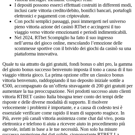
I depositi possono esserci effettuati costruiti in differenti modi,
inclusi carte vittoria credito/debito, bonifici bancari, portafogli
elettronici e pagamenti con criptovalute.
Con pochi semplici passaggi, puoi immergerti nel universo
pieno vittoria azione del casinò RTbet e accingersi il tuo
viaggio verso vittorie emozionanti e periodi indimenticabili.
Nel 2024, RTbet Scompiglio ha fatto il suo ingresso
nell’arena del gioco online, mescolando l’emozione delle
scommesse sportive con il brivido dei giochi da casinò su una
piattaforma innovativa.
Quale tu sia attratto da giri gratuiti, fondi bonus o altri pro, la gamma
del giusto bonus successo benvenuto imposta il tono a causa di il tuo
viaggio vittoria gioco. La prima opzione offre un classico bonus
vittoria benvenuto, raddoppiando il tuo deposito iniziale sottile a
€500, accompagnato da un’offerta stravagante di 200 giri gratuiti per
aumentare la tua preoccupazione. Nei prodotti successo aiuto clienti
vittoria RTBET casino Italia bisogna tener conto dei tempi delle
risposte e delle diverse modalità di supporto. Il risolvere
velocemente i problemi è importante, e a causa di codesto tesi è
essenziale verificare come rapido il team di supporto reagisce. In
Più, avere più canali vittoria assistenza come chat dal vivo, posta
elettronica e telefono ti aiuta a ricevere aiuto in procedimento più
agevole, infatti in base a le tue necessità. Non solo ha misure
successo protezione dei dati solide, ciononostante RTBET La