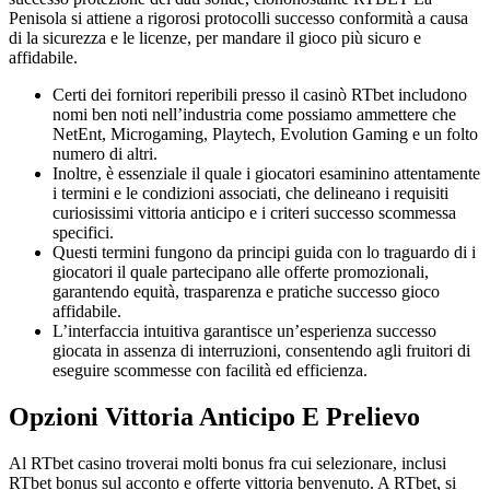
Penisola si attiene a rigorosi protocolli successo conformità a causa
di la sicurezza e le licenze, per mandare il gioco più sicuro e
affidabile.
Certi dei fornitori reperibili presso il casinò RTbet includono
nomi ben noti nell’industria come possiamo ammettere che
NetEnt, Microgaming, Playtech, Evolution Gaming e un folto
numero di altri.
Inoltre, è essenziale il quale i giocatori esaminino attentamente
i termini e le condizioni associati, che delineano i requisiti
curiosissimi vittoria anticipo e i criteri successo scommessa
specifici.
Questi termini fungono da principi guida con lo traguardo di i
giocatori il quale partecipano alle offerte promozionali,
garantendo equità, trasparenza e pratiche successo gioco
affidabile.
L’interfaccia intuitiva garantisce un’esperienza successo
giocata in assenza di interruzioni, consentendo agli fruitori di
eseguire scommesse con facilità ed efficienza.
Opzioni Vittoria Anticipo E Prelievo
Al RTbet casino troverai molti bonus fra cui selezionare, inclusi
RTbet bonus sul acconto e offerte vittoria benvenuto. A RTbet, si