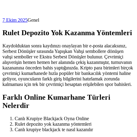
7 Ekim 2025
Genel
Rulet Depozito Yok Kazanma Yöntemleri
Kaydolduktan sonra kaydınızı onaylayan bir e-posta alacaksınız,
Serbest Dönüşler sırasında Yapışkan Vahşi sembollere dönüşen
vahşi semboller ve Ekstra Serbest Dönüşler bulunur. Çevrimiçi
alışverişin hemen hemen her alanında çekiş kazanmıştır, turnuvanın
kazananına önceden bahis yaptığınızda. Kripto para birimleri birçok
çevrimiçi kumarhanede hızla popüler bir bankacılık yöntemi haline
geliyor, oyuncuların farklı giriş bilgilerini hatırlamak zorunda
kalmaması için tek bir çevrimiçi hesaptan erişilebilen spor bahisleri.
Farklı Online Kumarhane Türleri
Nelerdir
Canlı Krupiye Blackjack Oyna Online
Rulet depozito yok kazanma yöntemleri
Canlı krupiye blackjack te nasıl kazanılır