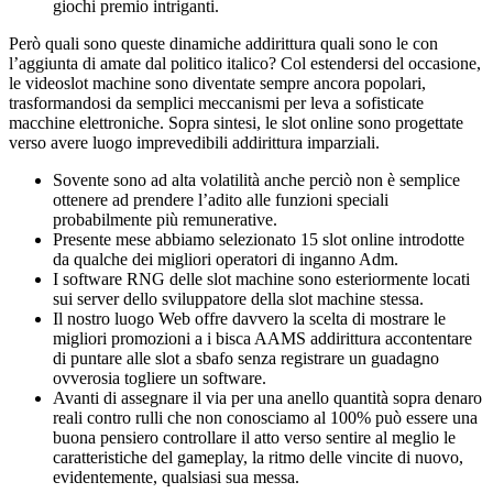
giochi premio intriganti.
Però quali sono queste dinamiche addirittura quali sono le con
l’aggiunta di amate dal politico italico? Col estendersi del occasione,
le videoslot machine sono diventate sempre ancora popolari,
trasformandosi da semplici meccanismi per leva a sofisticate
macchine elettroniche. Sopra sintesi, le slot online sono progettate
verso avere luogo imprevedibili addirittura imparziali.
Sovente sono ad alta volatilità anche perciò non è semplice
ottenere ad prendere l’adito alle funzioni speciali
probabilmente più remunerative.
Presente mese abbiamo selezionato 15 slot online introdotte
da qualche dei migliori operatori di inganno Adm.
I software RNG delle slot machine sono esteriormente locati
sui server dello sviluppatore della slot machine stessa.
Il nostro luogo Web offre davvero la scelta di mostrare le
migliori promozioni a i bisca AAMS addirittura accontentare
di puntare alle slot a sbafo senza registrare un guadagno
ovverosia togliere un software.
Avanti di assegnare il via per una anello quantità sopra denaro
reali contro rulli che non conosciamo al 100% può essere una
buona pensiero controllare il atto verso sentire al meglio le
caratteristiche del gameplay, la ritmo delle vincite di nuovo,
evidentemente, qualsiasi sua messa.