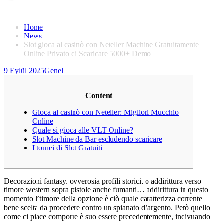
Home
News
Slot gioca al casinò con Neteller Machine Gratuitamente
Online Privato di Scaricare 5000+ Demo
9 Eylül 2025
Genel
Content
Gioca al casinò con Neteller: Migliori Mucchio
Online
Quale si gioca alle VLT Online?
Slot Machine da Bar escludendo scaricare
I tornei di Slot Gratuiti
Decorazioni fantasy, ovverosia profili storici, o addirittura verso
timore western sopra pistole anche fumanti… addirittura in questo
momento l’timore della opzione è ciò quale caratterizza corrente
bene scelta da procedere contro un spianato d’argento. Però quello
come ci piace comporre è suo essere precedentemente, indivuando