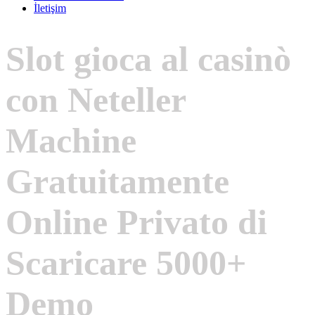
İletişim
Slot gioca al casinò
con Neteller
Machine
Gratuitamente
Online Privato di
Scaricare 5000+
Demo