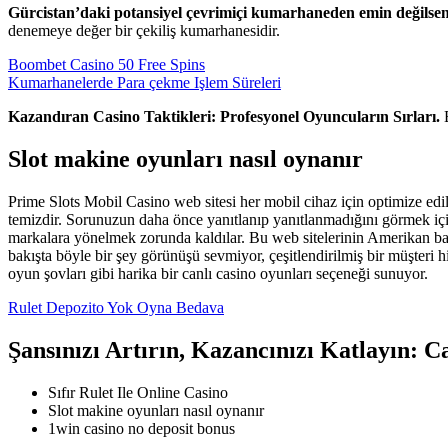
Gürcistan’daki potansiyel çevrimiçi kumarhaneden emin değilseniz
denemeye değer bir çekiliş kumarhanesidir.
Boombet Casino 50 Free Spins
Kumarhanelerde Para çekme Işlem Süreleri
Kazandıran Casino Taktikleri: Profesyonel Oyuncuların Sırları.
Slot makine oyunları nasıl oynanır
Prime Slots Mobil Casino web sitesi her mobil cihaz için optimize edil
temizdir. Sorunuzun daha önce yanıtlanıp yanıtlanmadığını görmek iç
markalara yönelmek zorunda kaldılar. Bu web sitelerinin Amerikan bahi
bakışta böyle bir şey görünüşü sevmiyor, çeşitlendirilmiş bir müşteri
oyun şovları gibi harika bir canlı casino oyunları seçeneği sunuyor.
Rulet Depozito Yok Oyna Bedava
Şansınızı Artırın, Kazancınızı Katlayın: C
Sıfır Rulet Ile Online Casino
Slot makine oyunları nasıl oynanır
1win casino no deposit bonus