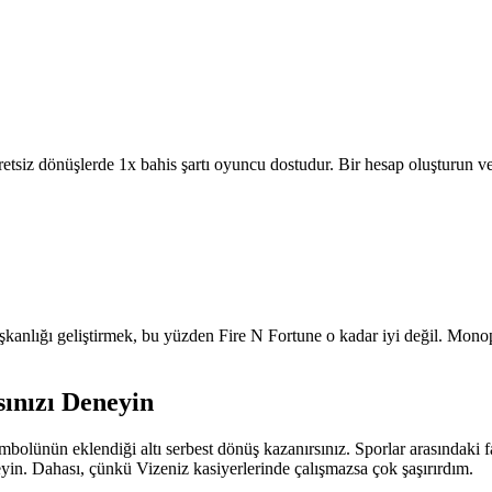
retsiz dönüşlerde 1x bahis şartı oyuncu dostudur. Bir hesap oluşturun 
şkanlığı geliştirmek, bu yüzden Fire N Fortune o kadar iyi değil. Mon
sınızı Deneyin
mbolünün eklendiği altı serbest dönüş kazanırsınız. Sporlar arasındaki 
neyin. Dahası, çünkü Vizeniz kasiyerlerinde çalışmazsa çok şaşırırdım.