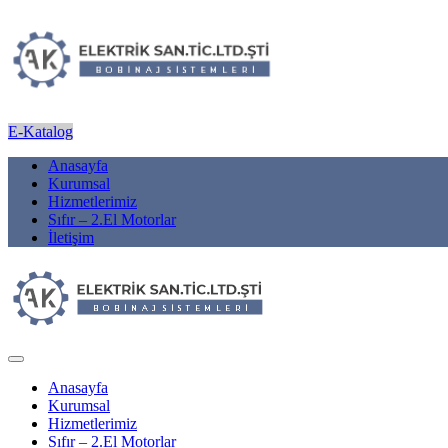
E-Katalog
Anasayfa
Kurumsal
Hizmetlerimiz
Sıfır – 2.El Motorlar
İletişim
Anasayfa
Kurumsal
Hizmetlerimiz
Sıfır – 2.El Motorlar