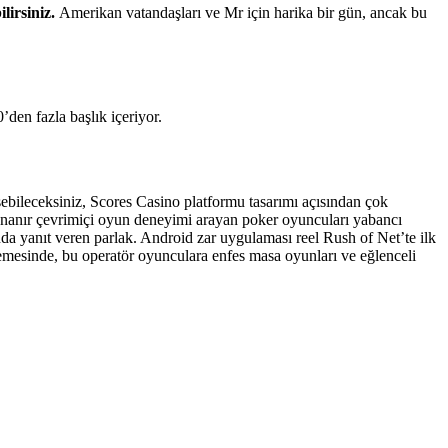
lirsiniz.
Amerikan vatandaşları ve Mr için harika bir gün, ancak bu
den fazla başlık içeriyor.
işebileceksiniz, Scores Casino platformu tasarımı açısından çok
ynanır çevrimiçi oyun deneyimi arayan poker oyuncuları yabancı
nda yanıt veren parlak. Android zar uygulaması reel Rush of Net’te ilk
elemesinde, bu operatör oyunculara enfes masa oyunları ve eğlenceli