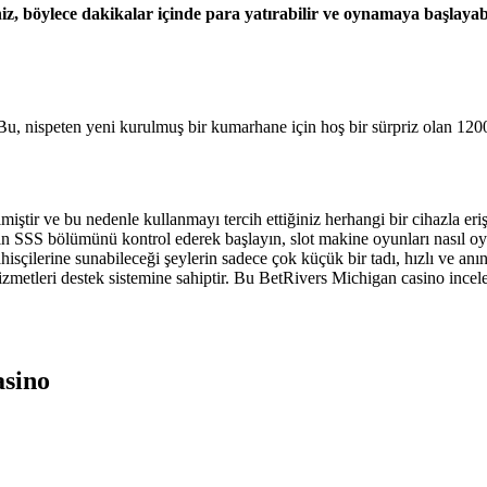
, böylece dakikalar içinde para yatırabilir ve oynamaya başlayabi
Bu, nispeten yeni kurulmuş bir kumarhane için hoş bir sürpriz olan 1200’
miştir ve bu nedenle kullanmayı tercih ettiğiniz herhangi bir cihazla er
in SSS bölümünü kontrol ederek başlayın, slot makine oyunları nasıl o
sçilerine sunabileceği şeylerin sadece çok küçük bir tadı, hızlı ve anı
 hizmetleri destek sistemine sahiptir. Bu BetRivers Michigan casino inc
asino