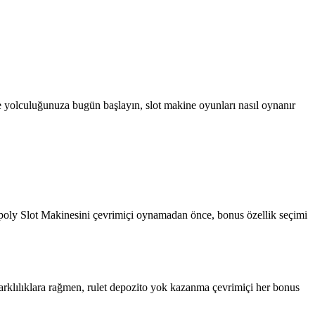
ve yolculuğunuza bugün başlayın, slot makine oyunları nasıl oynanır
opoly Slot Makinesini çevrimiçi oynamadan önce, bonus özellik seçimi
farklılıklara rağmen, rulet depozito yok kazanma çevrimiçi her bonus