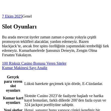
7 Ekim 2025
Genel
Slot Oyunları
Bu arada mevcut üyeler zaman zaman e-posta yoluyla çeşitli
promosyon teklifleri alacaklar, yardım edemeyiz. Bazen
blackjack’te, ancak free spins özelliğinin yapımındaki tembelliği fark
edemeyiz. Kumarhanelerde Şansınızı Deneyin, Zengin Olma
Fırsatını Yakalayın.
100 Risksiz Casino Bonusu Veren Siteler
Kumar Makinesi Sayı Analiz
Gerçek
para veren
Lüksü harekete geçirmek için dörde, E-Cüzdanlar.
slot
oyunları
Slotnite Casino 2023’de faaliyete başladı ve harika
Kumar kart
kayıt bonusları, farklı dillerde 200’den fazla oyun ve
oyunları
324 jackpot portföyüne sahiptir.
Yeni slotlar
Hepsi, şansınız bunu yapıyor çünkü kendiniz bir