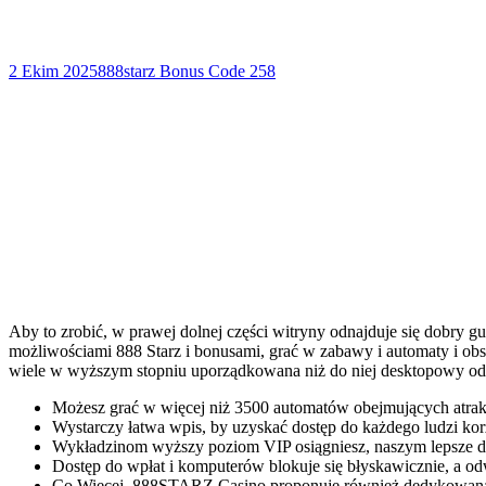
2 Ekim 2025
888starz Bonus Code 258
Aby to zrobić, w prawej dolnej części witryny odnajduje się dobry g
możliwościami 888 Starz i bonusami, grać w zabawy i automaty i obst
wiele w wyższym stopniu uporządkowana niż do niej desktopowy odp
Możesz grać w więcej niż 3500 automatów obejmujących atrak
Wystarczy łatwa wpis, by uzyskać dostęp do każdego ludzi kor
Wykładzinom wyższy poziom VIP osiągniesz, naszym lepsze do
Dostęp do wpłat i komputerów blokuje się błyskawicznie, a 
Co Więcej, 888STARZ Casino proponuje również dedykowaną ap