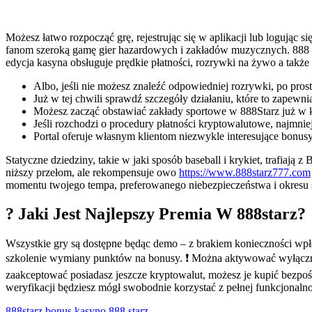
Możesz łatwo rozpocząć grę, rejestrując się w aplikacji lub logując 
fanom szeroką gamę gier hazardowych i zakładów muzycznych. 888 
edycja kasyna obsługuje prędkie płatności, rozrywki na żywo a także
Albo, jeśli nie możesz znaleźć odpowiedniej rozrywki, po pros
Już w tej chwili sprawdź szczegóły działaniu, które to zapewn
Możesz zacząć obstawiać zakłady sportowe w 888Starz już w 
Jeśli rozchodzi o procedury płatności kryptowalutowe, najmni
Portal oferuje własnym klientom niezwykle interesujące bonus
Statyczne dziedziny, takie w jaki sposób baseball i krykiet, trafiają
niższy przełom, ale rekompensuje owo
https://www.888starz777.com
momentu twojego tempa, preferowanego niebezpieczeństwa i okresu s
? Jaki Jest Najlepszy Premia W 888starz?
Wszystkie gry są dostępne będąc demo – z brakiem konieczności wp
szkolenie wymiany punktów na bonusy. ❗ Można aktywować wyłącznie 1 
zaakceptować posiadasz jeszcze kryptowalut, możesz je kupić bezpośr
weryfikacji będziesz mógł swobodnie korzystać z pełnej funkcjona
888starz bonus
kasyno 888 starz