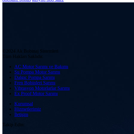
©2024 Ak Bobinaj Sistemleri
Tüm Hakları Saklıdır.
AC Motor Sarımı ve Bakımı
Su Pompa Motor Sarımı
Dalgıç Pompa Sarımı
Fren Bobinleri Sarımı
Vibrasyon Motorlarlar Sarımı
Ex Proof Motor Sarımı
Kurumsal
Hizmetlerimiz
İletişim
Takip Edin: