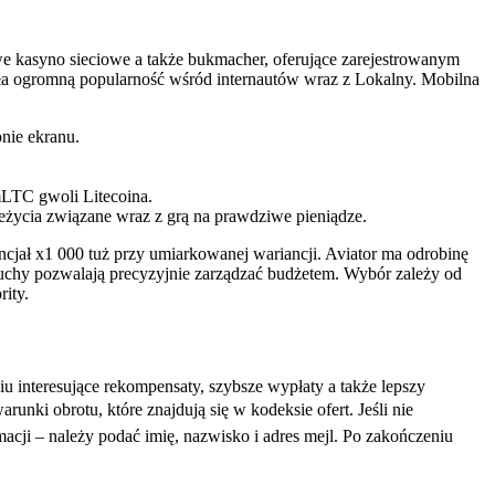
wowe kasyno sieciowe a także bukmacher, oferujące zarejestrowanym
a ogromną popularność wśród internautów wraz z Lokalny. Mobilna
onie ekranu.
mLTC gwoli Litecoina.
zeżycia związane wraz z grą na prawdziwe pieniądze.
tencjał x1 000 tuż przy umiarkowanej wariancji. Aviator ma odrobinę
ruchy pozwalają precyzyjnie zarządzać budżetem. Wybór zależy od
ity.
interesujące rekompensaty, szybsze wypłaty a także lepszy
nki obrotu, które znajdują się w kodeksie ofert. Jeśli nie
acji – należy podać imię, nazwisko i adres mejl. Po zakończeniu